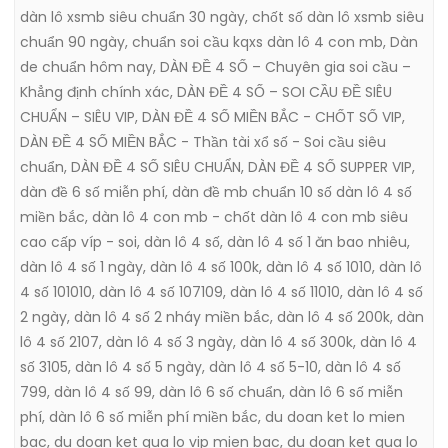
dàn lô xsmb siêu chuẩn 30 ngày
,
chốt số dàn lô xsmb siêu
chuẩn 90 ngày
,
chuẩn soi cầu kqxs dàn lô 4 con mb
,
Dàn
de chuẩn hôm nay
,
DÀN ĐỀ 4 SỐ – Chuyên gia soi cầu –
Khẳng định chính xác
,
DÀN ĐỀ 4 SỐ – SOI CẦU ĐỀ SIÊU
CHUẨN – SIÊU VIP
,
DÀN ĐỀ 4 SỐ MIỀN BẮC - CHỐT SỐ VIP
,
DÀN ĐỀ 4 SỐ MIỀN BẮC - Thần tài xổ số - Soi cầu siêu
chuẩn
,
DÀN ĐỀ 4 SỐ SIÊU CHUẨN
,
DÀN ĐỀ 4 SỐ SUPPER VIP
,
dàn đề 6 số miễn phí
,
dàn đề mb chuẩn 10 số dàn lô 4 số
miền bắc
,
dàn lô 4 con mb - chốt dàn lô 4 con mb siêu
cao cấp víp - soi
,
dàn lô 4 số
,
dàn lô 4 số 1 ăn bao nhiêu
,
dàn lô 4 số 1 ngày
,
dàn lô 4 số 100k
,
dàn lô 4 số 1010
,
dàn lô
4 số 101010
,
dàn lô 4 số 107109
,
dàn lô 4 số 11010
,
dàn lô 4 số
2 ngày
,
dàn lô 4 số 2 nháy miền bắc
,
dàn lô 4 số 200k
,
dàn
lô 4 số 2107
,
dàn lô 4 số 3 ngày
,
dàn lô 4 số 300k
,
dàn lô 4
số 3105
,
dàn lô 4 số 5 ngày
,
dàn lô 4 số 5-10
,
dàn lô 4 số
799
,
dàn lô 4 số 99
,
dàn lô 6 số chuẩn
,
dàn lô 6 số miễn
phí
,
dàn lô 6 số miễn phí miền bắc
,
du doan ket lo mien
bac
,
du doan ket qua lo vip mien bac
,
du doan ket qua lo