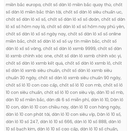
miền bắc europa
,
chốt số dàn lô miền bắc quay thử
,
chốt
số dàn lô miền bắc thần tài
,
chốt số dàn lô siêu chuẩn uc
,
chốt số dàn lô xổ số
,
chốt số dàn lô xổ số đoán
,
chốt số dàn
lô xổ số hôm nay là
,
chốt số dàn lô xổ số hôm nay phú yên
,
chốt số dàn lô xổ số ngày nay
,
chốt số dàn lô xổ số online
miền bắc
,
chốt số dàn lô xổ số uy tín miền bắc
,
chốt số
dàn lô xổ số vàng
,
chốt số dàn lô xsmb 9999
,
chốt số dàn
lô xsmb chính xác one
,
chốt số dàn lô xsmb chính xác yi
,
chốt số dàn lô xsmb kết quả
,
chốt số dàn lô xsmb lô
,
chốt
số dàn lô xsmb siêu chuẩn
,
chốt số dàn lô xsmb siêu
chuẩn 30 ngày
,
chốt số dàn lô xsmb siêu chuẩn 90 ngày
,
chốt số lô 10 con cao cấp
,
chốt số lô 10 con mb
,
chốt số lô
10 con siêu chuẩn
,
chốt số lô 10 con siêu víp
,
dàn 10 số mb
,
dàn 10 số miền bắc
,
dàn đề 6 số miễn phí
,
dàn lô 10
,
Dàn lô
10 con
,
dàn lô 10 con chiều nay
,
dàn lô 10 con hàng ngày
,
dàn lô 10 con phát tài
,
dàn lô 10 con siêu víp
,
Dàn lô 10 số
,
dàn lô 10 số 247
,
dàn lô 10 số 666
,
dàn lô 10 số 888
,
dàn lô
10 số bạch kim
,
dàn lô 10 số cao cấp
,
dàn lô 10 số chuẩn
,