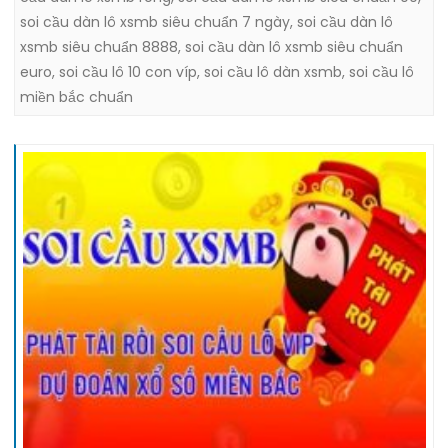
soi cầu dàn lô xsmb siêu chuẩn 7 ngày
,
soi cầu dàn lô
xsmb siêu chuẩn 8888
,
soi cầu dàn lô xsmb siêu chuẩn
euro
,
soi cầu lô 10 con víp
,
soi cầu lô dàn xsmb
,
soi cầu lô
miền bắc chuẩn