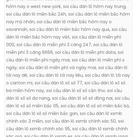
hôm nay o west new york
,
soi cầu dàn lô hôm nay trung
,
soi cầu dàn lô miền bắc 24h
,
soi cầu dàn lô miền bắc hôm
nay mỹ nhân
,
soi cầu dàn lô miền bắc hôm nay o
savannah
,
soi cầu dàn lô miền bắc hôm nay quả
,
soi cầu
dàn lô miền bắc hôm nay việt
,
soi cầu dàn lô miễn phí
000
,
soi cầu dàn lô miễn phí 3 càng 247
,
soi cầu dàn lô
miễn phí 3 càng 6666
,
soi cầu dàn lô miễn phí data
,
soi
cầu dàn lô miễn phí ngày mai
,
soi cầu dàn lô miễn phí s
ngày
,
soi cầu dàn lô miễn phí và ngày mai
,
soi cầu dàn lô
tối nay đê
,
soi cầu dàn lô tối nay liêu
,
soi cầu dàn lô tối nay
o canton mi
,
soi cầu dàn lô xổ số 77
,
soi cầu dàn lô xổ số
ba miền hôm nay
,
soi cầu dàn lô xổ số cần thơ
,
soi cầu
dàn lô xổ số da nang
,
soi cầu dàn lô xổ số đồng nai
,
soi cầu
dàn lô xổ số miền bắc 05
,
soi cầu dàn lô xổ số miền bắc bộ
,
soi cầu dàn lô xổ số miền bắc gan
,
soi cầu dàn lô xsmb
chính xác 3 miền
,
soi cầu dàn lô xsmb chính xác 50
,
soi
cầu dàn lô xsmb chính xác 95
,
soi cầu dàn lô xsmb chính
xác org
,
soi cầu dàn lô xsmb es
,
soi cầu dàn lô xsmb rong
,