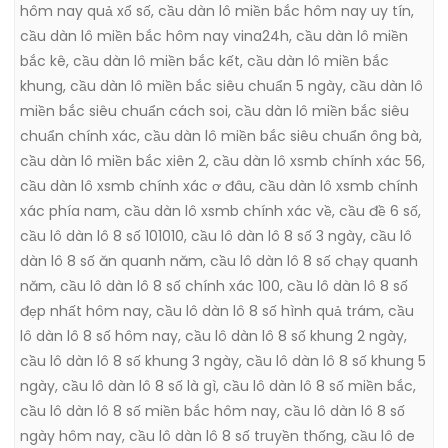
hôm nay quả xổ số
,
cầu dàn lô miền bắc hôm nay uy tín
,
cầu dàn lô miền bắc hôm nay vina24h
,
cầu dàn lô miền
bắc kê
,
cầu dàn lô miền bắc kết
,
cầu dàn lô miền bắc
khung
,
cầu dàn lô miền bắc siêu chuẩn 5 ngày
,
cầu dàn lô
miền bắc siêu chuẩn cách soi
,
cầu dàn lô miền bắc siêu
chuẩn chính xác
,
cầu dàn lô miền bắc siêu chuẩn ông bà
,
cầu dàn lô miền bắc xiên 2
,
cầu dàn lô xsmb chính xác 56
,
cầu dàn lô xsmb chính xác ơ đâu
,
cầu dàn lô xsmb chính
xác phía nam
,
cầu dàn lô xsmb chính xác về
,
cầu đề 6 số
,
cầu lô dàn lô 8 số 101010
,
cầu lô dàn lô 8 số 3 ngày
,
cầu lô
dàn lô 8 số ăn quanh năm
,
cầu lô dàn lô 8 số chạy quanh
năm
,
cầu lô dàn lô 8 số chính xác 100
,
cầu lô dàn lô 8 số
đẹp nhất hôm nay
,
cầu lô dàn lô 8 số hình quả trám
,
cầu
lô dàn lô 8 số hôm nay
,
cầu lô dàn lô 8 số khung 2 ngày
,
cầu lô dàn lô 8 số khung 3 ngày
,
cầu lô dàn lô 8 số khung 5
ngày
,
cầu lô dàn lô 8 số là gì
,
cầu lô dàn lô 8 số miền bắc
,
cầu lô dàn lô 8 số miền bắc hôm nay
,
cầu lô dàn lô 8 số
ngày hôm nay
,
cầu lô dàn lô 8 số truyền thống
,
cầu lô de