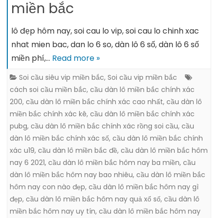
miền bắc
lô đẹp hôm nay, soi cau lo vip, soi cau lo chinh xac
nhat mien bac, dan lo 6 so, dàn lô 6 số, dàn lô 6 số
miền phí,…
Read more »
Soi cầu siêu vip miền bắc
,
Soi cầu vip miền bắc
cách soi cầu miền bắc
,
cầu dàn lô miền bắc chính xác
200
,
cầu dàn lô miền bắc chính xác cao nhất
,
cầu dàn lô
miền bắc chính xác kê
,
cầu dàn lô miền bắc chính xác
pubg
,
cầu dàn lô miền bắc chính xác rồng soi cầu
,
cầu
dàn lô miền bắc chính xác số
,
cầu dàn lô miền bắc chính
xác u19
,
cầu dàn lô miền bắc đề
,
cầu dàn lô miền bắc hôm
nay 6 2021
,
cầu dàn lô miền bắc hôm nay ba miền
,
cầu
dàn lô miền bắc hôm nay bao nhiêu
,
cầu dàn lô miền bắc
hôm nay con nào đẹp
,
cầu dàn lô miền bắc hôm nay gì
đẹp
,
cầu dàn lô miền bắc hôm nay quả xổ số
,
cầu dàn lô
miền bắc hôm nay uy tín
,
cầu dàn lô miền bắc hôm nay