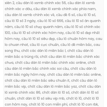
xiên 2
,
cầu dàn lô xsmb chính xác 56
,
cầu dàn lô xsmb
chính xác ơ đâu
,
cầu dàn lô xsmb chính xác phía nam
,
cầu dàn lô xsmb chính xác về
,
cầu đề 6 số
,
cầu lô 10 số
,
cầu lô 10 số 3 ngày
,
cầu lô 10 số 666
,
cầu lô 10 số ăn quanh
năm
,
cầu lô 10 số chạy quanh năm
,
cầu lô 10 số chính xác
100
,
cầu lô 10 số chính xác hôm nay
,
cầu lô 10 số đẹp nhất
hôm nay
,
cầu lô 10 số siêu đẹp
,
cầu lô chuẩn hôm nay
,
cau
lo chuan nhat
,
cầu lô cực chuẩn
,
cầu lô đề miền bắc
,
cau
song thu
,
chốt các dàn lô miền bắc l
,
chốt cầu dàn lô
miền bắc a trúng rồi
,
chốt cầu dàn lô miền bắc chính xác
chưa
,
chốt cầu dàn lô miền bắc chính xác online
,
chốt
cầu dàn lô miền bắc chính xác soi cầu
,
chốt cầu dàn lô
miền bắc ngày hôm nay
,
chốt cầu dàn lô miền bắc online
,
chốt cầu dàn lô miền bắc siêu chuẩn it
,
chốt cầu dàn lô
miền bắc vip
,
chốt cầu dàn lô miền bắc yaz
,
chốt cầu dàn
lô xsmb chính xác 86
,
chốt dàn lô 10 số
,
chốt dàn lô 10 số
chuẩn
,
chốt dàn lô 10 số siêu vip mb
,
chốt lô 10
,
chốt lô 10
con hôm nay
,
chốt lô 10 con miễn phí
,
chốt lô 10 con rbk
,