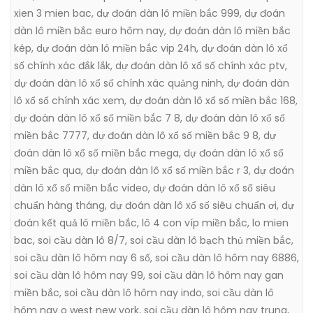
xien 3 mien bac
,
dự đoán dàn lô miền bắc 999
,
dự đoán
dàn lô miền bắc euro hôm nay
,
dự đoán dàn lô miền bắc
kép
,
dự đoán dàn lô miền bắc vip 24h
,
dự đoán dàn lô xổ
số chính xác đắk lắk
,
dự đoán dàn lô xổ số chính xác ptv
,
dự đoán dàn lô xổ số chính xác quảng ninh
,
dự đoán dàn
lô xổ số chính xác xem
,
dự đoán dàn lô xổ số miền bắc 168
,
dự đoán dàn lô xổ số miền bắc 7 8
,
dự đoán dàn lô xổ số
miền bắc 7777
,
dự đoán dàn lô xổ số miền bắc 9 8
,
dự
đoán dàn lô xổ số miền bắc mega
,
dự đoán dàn lô xổ số
miền bắc qua
,
dự đoán dàn lô xổ số miền bắc r 3
,
dự đoán
dàn lô xổ số miền bắc video
,
dự đoán dàn lô xổ số siêu
chuẩn hàng tháng
,
dự đoán dàn lô xổ số siêu chuẩn ơi
,
dự
đoán kết quả lô miền bắc
,
lô 4 con víp miền bắc
,
lo mien
bac
,
soi cầu dàn lô 8/7
,
soi cầu dàn lô bạch thủ miền bắc
,
soi cầu dàn lô hôm nay 6 số
,
soi cầu dàn lô hôm nay 6886
,
soi cầu dàn lô hôm nay 99
,
soi cầu dàn lô hôm nay gan
miền bắc
,
soi cầu dàn lô hôm nay indo
,
soi cầu dàn lô
hôm nay o west new york
,
soi cầu dàn lô hôm nay trung
,