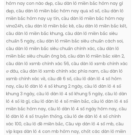
hôm nay con nào đẹp
,
cầu dàn lô miền bắc hôm nay gì
đẹp
,
cầu dàn lô miền bắc hôm nay quả xổ số
,
cầu dàn lô
miền bắc hôm nay uy tín
,
cầu dàn lô miền bắc hôm nay
vina24h
,
cầu dàn lô miền bắc kê
,
cầu dàn lô miền bắc kết
,
cầu dàn lô miền bắc khung
,
cầu dàn lô miền bắc siêu
chuẩn 5 ngày
,
cầu dàn lô miền bắc siêu chuẩn cách soi
,
cầu dàn lô miền bắc siêu chuẩn chính xác
,
cầu dàn lô
miền bắc siêu chuẩn ông bà
,
cầu dàn lô miền bắc xiên 2
,
cầu dàn lô xsmb chính xác 56
,
cầu dàn lô xsmb chính xác
ơ đâu
,
cầu dàn lô xsmb chính xác phía nam
,
cầu dàn lô
xsmb chính xác về
,
cầu đề 6 số
,
cầu lô dàn lô 4 số hôm
nay
,
cầu lô dàn lô 4 số khung 2 ngày
,
cầu lô dàn lô 4 số
khung 3 ngày
,
cầu lô dàn lô 4 số khung 5 ngày
,
cầu lô dàn
lô 4 số là gì
,
cầu lô dàn lô 4 số miền bắc
,
cầu lô dàn lô 4 số
miền bắc hôm nay
,
cầu lô dàn lô 4 số ngày hôm nay
,
cầu
lô dàn lô 4 số truyền thống
,
cầu lô de dàn lô 4 số chính
xác 100
,
cầu lô đề miền bắc
,
Cầu vip dàn lô 4 số mb
,
cầu
víp kqxs dàn lô 4 con mb hôm nay
,
chốt các dàn lô miền