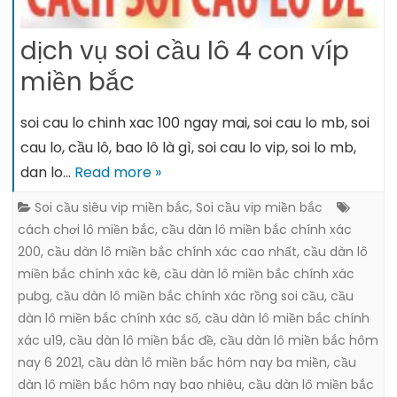
dịch vụ soi cầu lô 4 con víp
miền bắc
soi cau lo chinh xac 100 ngay mai, soi cau lo mb, soi
cau lo, cầu lô, bao lô là gì, soi cau lo vip, soi lo mb,
dan lo…
Read more »
Soi cầu siêu vip miền bắc
,
Soi cầu vip miền bắc
cách chơi lô miền bắc
,
cầu dàn lô miền bắc chính xác
200
,
cầu dàn lô miền bắc chính xác cao nhất
,
cầu dàn lô
miền bắc chính xác kê
,
cầu dàn lô miền bắc chính xác
pubg
,
cầu dàn lô miền bắc chính xác rồng soi cầu
,
cầu
dàn lô miền bắc chính xác số
,
cầu dàn lô miền bắc chính
xác u19
,
cầu dàn lô miền bắc đề
,
cầu dàn lô miền bắc hôm
nay 6 2021
,
cầu dàn lô miền bắc hôm nay ba miền
,
cầu
dàn lô miền bắc hôm nay bao nhiêu
,
cầu dàn lô miền bắc