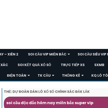
Skip
Y – XIÊN 2
SOI CẦU VIP MIỀN BẮC
to
SOI CẦU SIÊU VIP
content
 XÁC
SOI KẾT QUẢ XỔ SỐ
DỊCH VỤ SOI CẦU BẠCH THỦ LÔ
TRỰC TIẾP XS
DỊCH VỤ SOI CẦU LÔ 8
SXMB
2 NHÁY VÍP MIỀN BẮC
MIỀN BẮC
ĐIỆN TOÁN
TK CẦU
THỐNG KÊ
KQ LÔ TÔ
DỊCH VỤ SOI CẦU 3 CÀNG VÍP
DỊCH VỤ SOI CẦU LÔ 
T
XỔ SỐ THẦN TÀI
MIỀN BẮC
CẦU VỀ NHIỀU NHÁY (MB)
TK TỪ 00 ĐẾN 99
VÍP MIỀN BẮC
LOTO MIỀN
THẺ:
DỰ ĐOÁN DÀN LÔ XỔ SỐ CHÍNH XÁC ĐẮK LẮK
XỔ SỐ ĐIỆN TOÁN 123
DỊCH VỤ SOI CẦU CẶP 3 CÀNG
CẦU VỀ CẢ CẶP (MB)
TẦN SUẤT XUẤT HIỆN
DỊCH VỤ SOI CẦU LÔ 
LOTO MIỀN
VÍP MIỀN BẮC
KÉP VÍP MIỀN BẮC
soi cầu độc đắc hôm nay miền bắc super vip
XỔ SỐ ĐIỆN TOÁN 6×36
CẦU LẬT LIÊN TỤC (MB)
THỐNG KÊ TỔNG
LOTO MIỀN