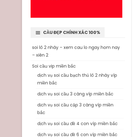
CẦU ĐẸP CHÍNH XÁC 100%
soi lô 2 nháy – xem cau lo ngay hom nay
– xiên 2
Soi cầu vip miền bắc
dịch vụ soi cầu bạch thủ lô 2 nháy víp
miền bắc
dịch vụ soi cầu 3 càng víp miền bắc
dịch vụ soi cầu cặp 3 càng víp miền
bắc
dịch vụ soi cầu đề 4 con víp miền bắc
dịch vụ soi cầu đề 6 con víp miền bắc