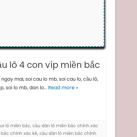
ầu lô 4 con víp miền bắc
 ngay mai, soi cau lo mb, soi cau lo, cầu lô,
vip, soi lo mb, dan lo…
Read more »
ơi lô miền bắc
,
cầu dàn lô miền bắc chính xác
 bắc chính xác kê
,
cầu dàn lô miền bắc chính