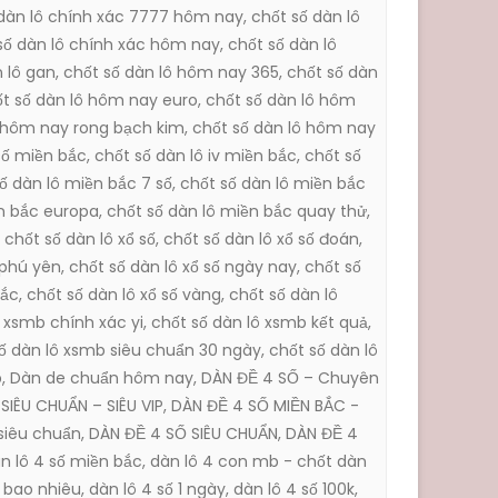
 dàn lô chính xác 7777 hôm nay
,
chốt số dàn lô
số dàn lô chính xác hôm nay
,
chốt số dàn lô
 lô gan
,
chốt số dàn lô hôm nay 365
,
chốt số dàn
t số dàn lô hôm nay euro
,
chốt số dàn lô hôm
ô hôm nay rong bạch kim
,
chốt số dàn lô hôm nay
số miền bắc
,
chốt số dàn lô iv miền bắc
,
chốt số
ố dàn lô miền bắc 7 số
,
chốt số dàn lô miền bắc
ền bắc europa
,
chốt số dàn lô miền bắc quay thử
,
,
chốt số dàn lô xổ số
,
chốt số dàn lô xổ số đoán
,
 phú yên
,
chốt số dàn lô xổ số ngày nay
,
chốt số
bắc
,
chốt số dàn lô xổ số vàng
,
chốt số dàn lô
ô xsmb chính xác yi
,
chốt số dàn lô xsmb kết quả
,
ố dàn lô xsmb siêu chuẩn 30 ngày
,
chốt số dàn lô
b
,
Dàn de chuẩn hôm nay
,
DÀN ĐỀ 4 SỐ – Chuyên
SIÊU CHUẨN – SIÊU VIP
,
DÀN ĐỀ 4 SỐ MIỀN BẮC -
 siêu chuẩn
,
DÀN ĐỀ 4 SỐ SIÊU CHUẨN
,
DÀN ĐỀ 4
n lô 4 số miền bắc
,
dàn lô 4 con mb - chốt dàn
n bao nhiêu
,
dàn lô 4 số 1 ngày
,
dàn lô 4 số 100k
,