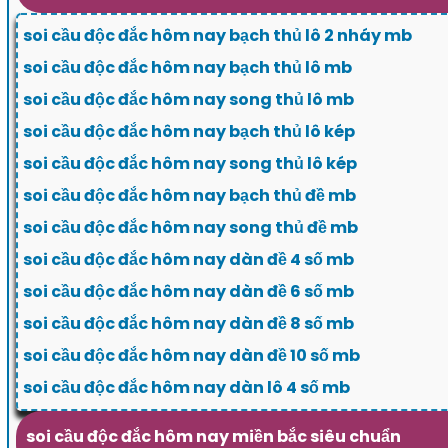
DỊCH VỤ SOI CẦU ĐỀ 4 CON VÍP
DỊCH VỤ SOI CẦU XIÊN 
/55
CẦU BẠCH THỦ (MB)
THỐNG KÊ ĐẦU – ĐUÔI
soi cầu độc đắc hôm nay bạch thủ lô 2 nháy mb
MIỀN BẮC
MIỀN BẮC
soi cầu độc đắc hôm nay bạch thủ lô mb
45
THỐNG KÊ ĐUÔI
DỊCH VỤ SOI CẦU ĐỀ 6 CON VÍP
DỊCH VỤ SOI CẦU XIÊN 
soi cầu độc đắc hôm nay song thủ lô mb
MIỀN BẮC
MIỀN BẮC
THỐNG KÊ ĐẦU
soi cầu độc đắc hôm nay bạch thủ lô kép
DỊCH VỤ SOI CẦU ĐỀ 8 CON VÍP
DỊCH VỤ SOI CẦU XIÊN 
THỐNG KÊ LÔ KÉP
soi cầu độc đắc hôm nay song thủ lô kép
MIỀN BẮC
MIỀN BẮC
THỐNG KÊ LÔ XIÊN
soi cầu độc đắc hôm nay bạch thủ đề mb
DỊCH VỤ SOI CẦU ĐỀ 10 CON VÍP
DỊCH VỤ SOI CẦU LÔ 
soi cầu độc đắc hôm nay song thủ đề mb
MIỀN BẮC
THỐNG KÊ LÔ GAN
VÍP MIỀN BẮC
soi cầu độc đắc hôm nay dàn đề 4 số mb
DỊCH VỤ SOI CẦU ĐỀ BẠCH THỦ
THỐNG KÊ ĐẦU ĐUÔI
DỊCH VỤ SOI CẦU LÔ 
soi cầu độc đắc hôm nay dàn đề 6 số mb
VÍP MIỀN BẮC
KÉP VÍP MIỀN BẮC
soi cầu độc đắc hôm nay dàn đề 8 số mb
DỊCH VỤ SOI CẦU ĐỀ ĐẦU ĐUÔI
soi cầu độc đắc hôm nay dàn đề 10 số mb
VÍP MIỀN BẮC
soi cầu độc đắc hôm nay dàn lô 4 số mb
DỊCH VỤ SOI CẦU ĐỀ SONG THỦ
VÍP MIỀN BẮC
soi cầu độc đắc hôm nay miền bắc siêu chuẩn