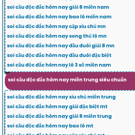
soi cầu độc đắc hôm nay giải 8 miền nam
soi cầu độc đắc hôm nay bao lô miền nam
soi cầu độc đắc hôm nay cặp xỉu chủ mn
soi cầu độc đắc hôm nay song thủ lô mn
soi cầu độc đắc hôm nay đầu đuôi giải 8 mn
soi cầu độc đắc hôm nay đầu đuôi đặc biệt
soi cầu độc đắc hôm nay lô 3 số miền nam
soi cầu độc đắc hôm nay miền trung siêu chuẩn
soi cầu độc đắc hôm nay xỉu chủ miền trung
soi cầu độc đắc hôm nay giải đặc biệt mt
soi cầu độc đắc hôm nay giải 8 miền trung
soi cầu độc đắc hôm nay bao lô mt