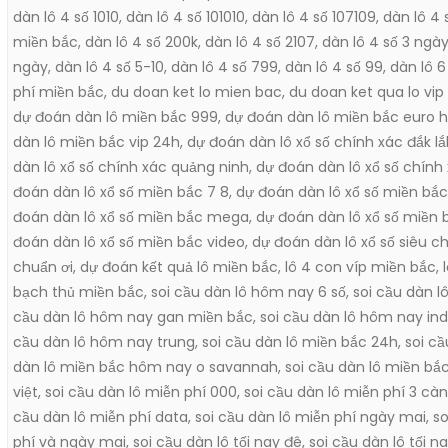
dàn lô 4 số 1010
,
dàn lô 4 số 101010
,
dàn lô 4 số 107109
,
dàn lô 4 s
miền bắc
,
dàn lô 4 số 200k
,
dàn lô 4 số 2107
,
dàn lô 4 số 3 ngà
ngày
,
dàn lô 4 số 5-10
,
dàn lô 4 số 799
,
dàn lô 4 số 99
,
dàn lô 6
phí miền bắc
,
du doan ket lo mien bac
,
du doan ket qua lo vi
dự đoán dàn lô miền bắc 999
,
dự đoán dàn lô miền bắc euro 
dàn lô miền bắc vip 24h
,
dự đoán dàn lô xổ số chính xác đắk lắ
dàn lô xổ số chính xác quảng ninh
,
dự đoán dàn lô xổ số chính
đoán dàn lô xổ số miền bắc 7 8
,
dự đoán dàn lô xổ số miền bắ
đoán dàn lô xổ số miền bắc mega
,
dự đoán dàn lô xổ số miền 
đoán dàn lô xổ số miền bắc video
,
dự đoán dàn lô xổ số siêu 
chuẩn ơi
,
dự đoán kết quả lô miền bắc
,
lô 4 con víp miền bắc
,
bạch thủ miền bắc
,
soi cầu dàn lô hôm nay 6 số
,
soi cầu dàn 
cầu dàn lô hôm nay gan miền bắc
,
soi cầu dàn lô hôm nay in
cầu dàn lô hôm nay trung
,
soi cầu dàn lô miền bắc 24h
,
soi c
dàn lô miền bắc hôm nay o savannah
,
soi cầu dàn lô miền b
việt
,
soi cầu dàn lô miễn phí 000
,
soi cầu dàn lô miễn phí 3 cà
cầu dàn lô miễn phí data
,
soi cầu dàn lô miễn phí ngày mai
,
so
phí và ngày mai
,
soi cầu dàn lô tối nay đê
,
soi cầu dàn lô tối na