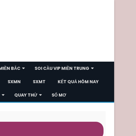
 MIỀN BẮC
SOI CẦU VIP MIỀN TRUNG
 CON VÍP
SXMN
SXMT
DỊCH VỤ SOI CẦU BAO LÔ VÍP
KẾT QUẢ HÔM NAY
MIỀN TRUNG
QUAY THỬ
SỔ MƠ
BẠCH THỦ
DỊCH VỤ SOI CẦU CẶP XÍU CHỦ
 TRUNG
QUAY THỬ VIETLOTT
VÍP MIỀN TRUNG
BẠCH THỦ
 NAM
QUAY THỬ XSMT
DỊCH VỤ SOI CẦU ĐẶC BIỆT VÍP
MIỀN TRUNG
 BẮC
QUAY THỬ XSMN