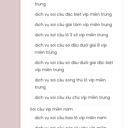
trung
dịch vụ soi cầu đặc biệt víp miền trung
dịch vụ soi cầu giải tám víp miền trung
dịch vụ soi cầu lô 3 số víp miền trung
dịch vụ soi cầu sớ đầu đuôi giải 8 víp
miền trung
dịch vụ soi cầu sớ đầu đuôi giải đặc biệt
víp miền trung
dịch vụ soi cầu song thủ lô víp miền
trung
dịch vụ soi cầu xíu chủ víp miền trung
Soi cầu vip miền nam
dịch vụ soi cầu bao lô víp miền nam