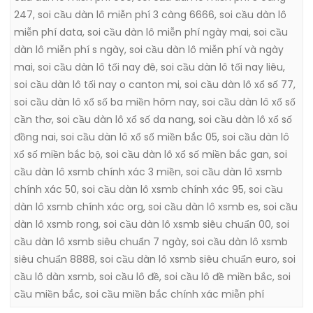
247
,
soi cầu dàn lô miễn phí 3 càng 6666
,
soi cầu dàn lô
miễn phí data
,
soi cầu dàn lô miễn phí ngày mai
,
soi cầu
dàn lô miễn phí s ngày
,
soi cầu dàn lô miễn phí và ngày
mai
,
soi cầu dàn lô tối nay đê
,
soi cầu dàn lô tối nay liêu
,
soi cầu dàn lô tối nay o canton mi
,
soi cầu dàn lô xổ số 77
,
soi cầu dàn lô xổ số ba miền hôm nay
,
soi cầu dàn lô xổ số
cần thơ
,
soi cầu dàn lô xổ số da nang
,
soi cầu dàn lô xổ số
đồng nai
,
soi cầu dàn lô xổ số miền bắc 05
,
soi cầu dàn lô
xổ số miền bắc bộ
,
soi cầu dàn lô xổ số miền bắc gan
,
soi
cầu dàn lô xsmb chính xác 3 miền
,
soi cầu dàn lô xsmb
chính xác 50
,
soi cầu dàn lô xsmb chính xác 95
,
soi cầu
dàn lô xsmb chính xác org
,
soi cầu dàn lô xsmb es
,
soi cầu
dàn lô xsmb rong
,
soi cầu dàn lô xsmb siêu chuẩn 00
,
soi
cầu dàn lô xsmb siêu chuẩn 7 ngày
,
soi cầu dàn lô xsmb
siêu chuẩn 8888
,
soi cầu dàn lô xsmb siêu chuẩn euro
,
soi
cầu lô dàn xsmb
,
soi cầu lô đề
,
soi cầu lô đề miền bắc
,
soi
cầu miền bắc
,
soi cầu miền bắc chính xác miễn phí