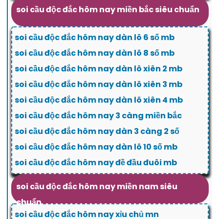
soi cầu độc đắc hôm nay miền bắc siêu chuẩn
soi cầu độc đắc hôm nay dàn lô 6 số mb
soi cầu độc đắc hôm nay dàn lô 8 số mb
soi cầu độc đắc hôm nay dàn lô xiên 2 mb
soi cầu độc đắc hôm nay dàn lô xiên 3 mb
soi cầu độc đắc hôm nay dàn lô xiên 4 mb
soi cầu độc đắc hôm nay 3 càng miền bắc
soi cầu độc đắc hôm nay dàn 3 càng 2 số
soi cầu độc đắc hôm nay dàn lô 10 số mb
soi cầu độc đắc hôm nay đề đầu đuôi mb
soi cầu độc đắc hôm nay miền nam siêu
chuẩn
soi cầu độc đắc hôm nay xỉu chủ mn