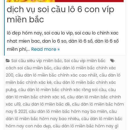
dịch vụ soi cầu lô 6 con víp
miền bắc
lô đẹp hôm nay, soi cau lo vip, soi cau lo chinh xac
nhat mien bac, dan lo 6 so, dàn lô 6 số, dàn lô 6 số
miền phí,…
Read more »
Soi cầu siêu vip miền bắc
,
Soi cầu vip miền bắc
cách soi cầu miền bắc
,
cầu dàn lô miền bắc chính xác
200
,
cầu dàn lô miền bắc chính xác cao nhất
,
cầu dàn lô
miền bắc chính xác kê
,
cầu dàn lô miền bắc chính xác
pubg
,
cầu dàn lô miền bắc chính xác rồng soi cầu
,
cầu
dàn lô miền bắc chính xác số
,
cầu dàn lô miền bắc chính
xác u19
,
cầu dàn lô miền bắc đề
,
cầu dàn lô miền bắc hôm
nay 6 2021
,
cầu dàn lô miền bắc hôm nay ba miền
,
cầu
dàn lô miền bắc hôm nay bao nhiêu
,
cầu dàn lô miền bắc
hôm nay con nào đẹp
,
cầu dàn lô miền bắc hôm nay gì