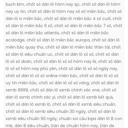
bạch kim
,
chốt số dàn lô hôm nay sjc
,
chốt số dàn lô hôm
nay uy tin
,
chốt số dàn lô hôm nay xổ số miền bắc
,
chốt số
dàn lô iv miền bắc
,
chốt số dàn lô miền bắc 4 số cuối
,
chốt
số dàn lô miền bắc 6 số
,
chốt số dàn lô miền bắc 7 số
,
chốt
số dàn lô miền bắc atlantis
,
chốt số dàn lô miền bắc
ecolodge
,
chốt số dàn lô miền bắc europa
,
chốt số dàn lô
miền bắc quay thử
,
chốt số dàn lô miền bắc thần tài
,
chốt
số dàn lô siêu chuẩn uc
,
chốt số dàn lô xổ số
,
chốt số dàn
lô xổ số đoán
,
chốt số dàn lô xổ số hôm nay là
,
chốt số dàn
lô xổ số hôm nay phú yên
,
chốt số dàn lô xổ số ngày nay
,
chốt số dàn lô xổ số online miền bắc
,
chốt số dàn lô xổ số
uy tín miền bắc
,
chốt số dàn lô xổ số vàng
,
chốt số dàn lô
xsmb 9999
,
chốt số dàn lô xsmb chính xác one
,
chốt số
dàn lô xsmb chính xác yi
,
chốt số dàn lô xsmb kết quả
,
chốt số dàn lô xsmb lô
,
chốt số dàn lô xsmb siêu chuẩn
,
chốt số dàn lô xsmb siêu chuẩn 30 ngày
,
chốt số dàn lô
xsmb siêu chuẩn 90 ngày
,
chuẩn soi cầu kqxs dàn lô 8 con
mb
,
dàn 8 siêu chuẩn
,
Dàn de chuẩn hôm nay
,
Dàn de