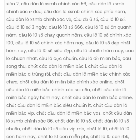
xiên 2
,
cầu dàn lô xsmb chính xác 56
,
cầu dàn lô xsmb
chính xác ơ đâu
,
cầu dàn lô xsmb chính xác phía nam
,
cầu dàn lô xsmb chính xác về
,
cầu đề 6 số
,
cầu lô 10 số
,
cầu lô 10 số 3 ngày
,
cầu lô 10 số 666
,
cầu lô 10 số ăn quanh
năm
,
cầu lô 10 số chạy quanh năm
,
cầu lô 10 số chính xác
100
,
cầu lô 10 số chính xác hôm nay
,
cầu lô 10 số đẹp nhất
hôm nay
,
cầu lô 10 số siêu đẹp
,
cầu lô chuẩn hôm nay
,
cau
lo chuan nhat
,
cầu lô cực chuẩn
,
cầu lô đề miền bắc
,
cau
song thu
,
chốt các dàn lô miền bắc l
,
chốt cầu dàn lô
miền bắc a trúng rồi
,
chốt cầu dàn lô miền bắc chính xác
chưa
,
chốt cầu dàn lô miền bắc chính xác online
,
chốt
cầu dàn lô miền bắc chính xác soi cầu
,
chốt cầu dàn lô
miền bắc ngày hôm nay
,
chốt cầu dàn lô miền bắc online
,
chốt cầu dàn lô miền bắc siêu chuẩn it
,
chốt cầu dàn lô
miền bắc vip
,
chốt cầu dàn lô miền bắc yaz
,
chốt cầu dàn
lô xsmb chính xác 86
,
chốt dàn lô 10 số
,
chốt dàn lô 10 số
chuẩn
,
chốt dàn lô 10 số siêu vip mb
,
chốt lô 10
,
chốt lô 10
con hôm nay
,
chốt lô 10 con miễn phí
,
chốt lô 10 con rbk
,