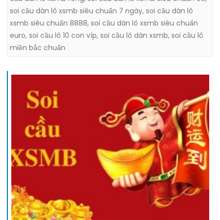
soi cầu dàn lô xsmb siêu chuẩn 7 ngày
,
soi cầu dàn lô
xsmb siêu chuẩn 8888
,
soi cầu dàn lô xsmb siêu chuẩn
euro
,
soi cầu lô 10 con víp
,
soi cầu lô dàn xsmb
,
soi cầu lô
miền bắc chuẩn