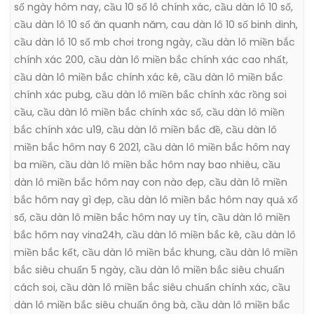
số ngày hôm nay
,
cầu 10 số lô chính xác
,
cầu dàn lô 10 số
,
cầu dàn lô 10 số ăn quanh năm
,
cau dàn lô 10 số binh dinh
,
cầu dàn lô 10 số mb chơi trong ngày
,
cầu dàn lô miền bắc
chính xác 200
,
cầu dàn lô miền bắc chính xác cao nhất
,
cầu dàn lô miền bắc chính xác kê
,
cầu dàn lô miền bắc
chính xác pubg
,
cầu dàn lô miền bắc chính xác rồng soi
cầu
,
cầu dàn lô miền bắc chính xác số
,
cầu dàn lô miền
bắc chính xác u19
,
cầu dàn lô miền bắc đề
,
cầu dàn lô
miền bắc hôm nay 6 2021
,
cầu dàn lô miền bắc hôm nay
ba miền
,
cầu dàn lô miền bắc hôm nay bao nhiêu
,
cầu
dàn lô miền bắc hôm nay con nào đẹp
,
cầu dàn lô miền
bắc hôm nay gì đẹp
,
cầu dàn lô miền bắc hôm nay quả xổ
số
,
cầu dàn lô miền bắc hôm nay uy tín
,
cầu dàn lô miền
bắc hôm nay vina24h
,
cầu dàn lô miền bắc kê
,
cầu dàn lô
miền bắc kết
,
cầu dàn lô miền bắc khung
,
cầu dàn lô miền
bắc siêu chuẩn 5 ngày
,
cầu dàn lô miền bắc siêu chuẩn
cách soi
,
cầu dàn lô miền bắc siêu chuẩn chính xác
,
cầu
dàn lô miền bắc siêu chuẩn ông bà
,
cầu dàn lô miền bắc