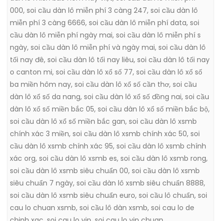
000
,
soi cầu dàn lô miễn phí 3 càng 247
,
soi cầu dàn lô
miễn phí 3 càng 6666
,
soi cầu dàn lô miễn phí data
,
soi
cầu dàn lô miễn phí ngày mai
,
soi cầu dàn lô miễn phí s
ngày
,
soi cầu dàn lô miễn phí và ngày mai
,
soi cầu dàn lô
tối nay đê
,
soi cầu dàn lô tối nay liêu
,
soi cầu dàn lô tối nay
o canton mi
,
soi cầu dàn lô xổ số 77
,
soi cầu dàn lô xổ số
ba miền hôm nay
,
soi cầu dàn lô xổ số cần thơ
,
soi cầu
dàn lô xổ số da nang
,
soi cầu dàn lô xổ số đồng nai
,
soi cầu
dàn lô xổ số miền bắc 05
,
soi cầu dàn lô xổ số miền bắc bộ
,
soi cầu dàn lô xổ số miền bắc gan
,
soi cầu dàn lô xsmb
chính xác 3 miền
,
soi cầu dàn lô xsmb chính xác 50
,
soi
cầu dàn lô xsmb chính xác 95
,
soi cầu dàn lô xsmb chính
xác org
,
soi cầu dàn lô xsmb es
,
soi cầu dàn lô xsmb rong
,
soi cầu dàn lô xsmb siêu chuẩn 00
,
soi cầu dàn lô xsmb
siêu chuẩn 7 ngày
,
soi cầu dàn lô xsmb siêu chuẩn 8888
,
soi cầu dàn lô xsmb siêu chuẩn euro
,
soi cầu lô chuẩn
,
soi
cau lo chuan xsmb
,
soi cầu lô dàn xsmb
,
soi cau lo de
chinh xac
,
soi cau lo vip
,
soi cau lo vip chuan