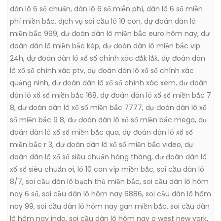
dàn lô 6 số chuẩn
,
dàn lô 6 số miễn phí
,
dàn lô 6 số miễn
phí miền bắc
,
dịch vụ soi cầu lô 10 con
,
dự đoán dàn lô
miền bắc 999
,
dự đoán dàn lô miền bắc euro hôm nay
,
dự
đoán dàn lô miền bắc kép
,
dự đoán dàn lô miền bắc vip
24h
,
dự đoán dàn lô xổ số chính xác đắk lắk
,
dự đoán dàn
lô xổ số chính xác ptv
,
dự đoán dàn lô xổ số chính xác
quảng ninh
,
dự đoán dàn lô xổ số chính xác xem
,
dự đoán
dàn lô xổ số miền bắc 168
,
dự đoán dàn lô xổ số miền bắc 7
8
,
dự đoán dàn lô xổ số miền bắc 7777
,
dự đoán dàn lô xổ
số miền bắc 9 8
,
dự đoán dàn lô xổ số miền bắc mega
,
dự
đoán dàn lô xổ số miền bắc qua
,
dự đoán dàn lô xổ số
miền bắc r 3
,
dự đoán dàn lô xổ số miền bắc video
,
dự
đoán dàn lô xổ số siêu chuẩn hàng tháng
,
dự đoán dàn lô
xổ số siêu chuẩn ơi
,
lô 10 con víp miền bắc
,
soi cầu dàn lô
8/7
,
soi cầu dàn lô bạch thủ miền bắc
,
soi cầu dàn lô hôm
nay 6 số
,
soi cầu dàn lô hôm nay 6886
,
soi cầu dàn lô hôm
nay 99
,
soi cầu dàn lô hôm nay gan miền bắc
,
soi cầu dàn
lô hôm nay indo
,
soi cầu dàn lô hôm nay o west new york
,