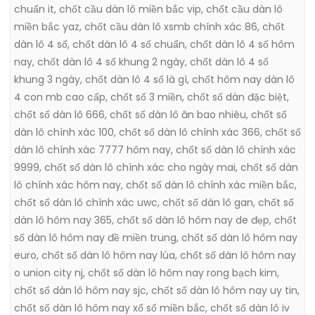
chuẩn it
,
chốt cầu dàn lô miền bắc vip
,
chốt cầu dàn lô
miền bắc yaz
,
chốt cầu dàn lô xsmb chính xác 86
,
chốt
dàn lô 4 số
,
chốt dàn lô 4 số chuẩn
,
chốt dàn lô 4 số hôm
nay
,
chốt dàn lô 4 số khung 2 ngày
,
chốt dàn lô 4 số
khung 3 ngày
,
chốt dàn lô 4 số là gì
,
chốt hôm nay dàn lô
4 con mb cao cấp
,
chốt số 3 miền
,
chốt số dàn đặc biệt
,
chốt số dàn lô 666
,
chốt số dàn lô ăn bao nhiêu
,
chốt số
dàn lô chính xác 100
,
chốt số dàn lô chính xác 366
,
chốt số
dàn lô chính xác 7777 hôm nay
,
chốt số dàn lô chính xác
9999
,
chốt số dàn lô chính xác cho ngày mai
,
chốt số dàn
lô chính xác hôm nay
,
chốt số dàn lô chính xác miền bắc
,
chốt số dàn lô chính xác uwc
,
chốt số dàn lô gan
,
chốt số
dàn lô hôm nay 365
,
chốt số dàn lô hôm nay de đẹp
,
chốt
số dàn lô hôm nay đề miền trung
,
chốt số dàn lô hôm nay
euro
,
chốt số dàn lô hôm nay lúa
,
chốt số dàn lô hôm nay
o union city nj
,
chốt số dàn lô hôm nay rong bạch kim
,
chốt số dàn lô hôm nay sjc
,
chốt số dàn lô hôm nay uy tin
,
chốt số dàn lô hôm nay xổ số miền bắc
,
chốt số dàn lô iv