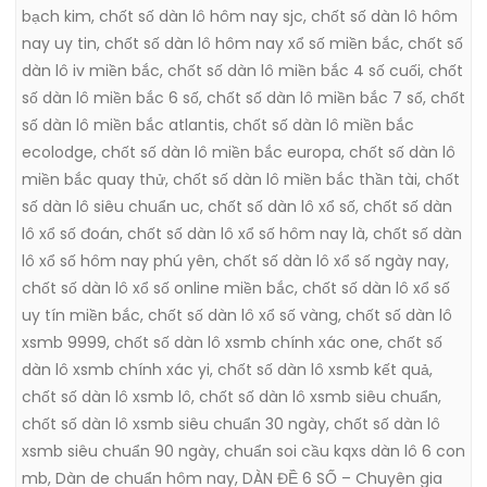
bạch kim
,
chốt số dàn lô hôm nay sjc
,
chốt số dàn lô hôm
nay uy tin
,
chốt số dàn lô hôm nay xổ số miền bắc
,
chốt số
dàn lô iv miền bắc
,
chốt số dàn lô miền bắc 4 số cuối
,
chốt
số dàn lô miền bắc 6 số
,
chốt số dàn lô miền bắc 7 số
,
chốt
số dàn lô miền bắc atlantis
,
chốt số dàn lô miền bắc
ecolodge
,
chốt số dàn lô miền bắc europa
,
chốt số dàn lô
miền bắc quay thử
,
chốt số dàn lô miền bắc thần tài
,
chốt
số dàn lô siêu chuẩn uc
,
chốt số dàn lô xổ số
,
chốt số dàn
lô xổ số đoán
,
chốt số dàn lô xổ số hôm nay là
,
chốt số dàn
lô xổ số hôm nay phú yên
,
chốt số dàn lô xổ số ngày nay
,
chốt số dàn lô xổ số online miền bắc
,
chốt số dàn lô xổ số
uy tín miền bắc
,
chốt số dàn lô xổ số vàng
,
chốt số dàn lô
xsmb 9999
,
chốt số dàn lô xsmb chính xác one
,
chốt số
dàn lô xsmb chính xác yi
,
chốt số dàn lô xsmb kết quả
,
chốt số dàn lô xsmb lô
,
chốt số dàn lô xsmb siêu chuẩn
,
chốt số dàn lô xsmb siêu chuẩn 30 ngày
,
chốt số dàn lô
xsmb siêu chuẩn 90 ngày
,
chuẩn soi cầu kqxs dàn lô 6 con
mb
,
Dàn de chuẩn hôm nay
,
DÀN ĐỀ 6 SỐ – Chuyên gia