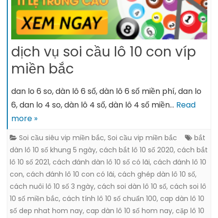
dịch vụ soi cầu lô 10 con víp
miền bắc
dan lo 6 so, dàn lô 6 số, dàn lô 6 số miền phí, dan lo
6, dan lo 4 so, dàn lô 4 số, dàn lô 4 số miền…
Read
more »
Soi cầu siêu vip miền bắc
,
Soi cầu vip miền bắc
bắt
dàn lô 10 số khung 5 ngày
,
cách bắt lô 10 số 2020
,
cách bắt
lô 10 số 2021
,
cách đánh dàn lô 10 số có lãi
,
cách đánh lô 10
con
,
cách đánh lô 10 con có lãi
,
cách ghép dàn lô 10 số
,
cách nuôi lô 10 số 3 ngày
,
cách soi dàn lô 10 số
,
cách soi lô
10 số miền bắc
,
cách tính lô 10 số chuẩn 100
,
cap dàn lô 10
số dep nhat hom nay
,
cap dàn lô 10 số hom nay
,
cặp lô 10