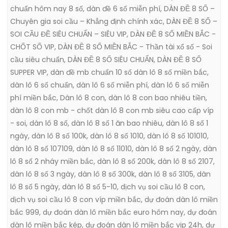
chuẩn hôm nay 8 số
,
dàn đề 6 số miễn phí
,
DÀN ĐỀ 8 SỐ –
Chuyên gia soi cầu – Khẳng định chính xác
,
DÀN ĐỀ 8 SỐ –
SOI CẦU ĐỀ SIÊU CHUẨN – SIÊU VIP
,
DÀN ĐỀ 8 SỐ MIỀN BẮC -
CHỐT SỐ VIP
,
DÀN ĐỀ 8 SỐ MIỀN BẮC - Thần tài xổ số - Soi
cầu siêu chuẩn
,
DÀN ĐỀ 8 SỐ SIÊU CHUẨN
,
DÀN ĐỀ 8 SỐ
SUPPER VIP
,
dàn đề mb chuẩn 10 số dàn lô 8 số miền bắc
,
dàn lô 6 số chuẩn
,
dàn lô 6 số miễn phí
,
dàn lô 6 số miễn
phí miền bắc
,
Dàn lô 8 con
,
dàn lô 8 con bao nhiêu tiền
,
dàn lô 8 con mb - chốt dàn lô 8 con mb siêu cao cấp víp
- soi
,
dàn lô 8 số
,
dàn lô 8 số 1 ăn bao nhiêu
,
dàn lô 8 số 1
ngày
,
dàn lô 8 số 100k
,
dàn lô 8 số 1010
,
dàn lô 8 số 101010
,
dàn lô 8 số 107109
,
dàn lô 8 số 11010
,
dàn lô 8 số 2 ngày
,
dàn
lô 8 số 2 nháy miền bắc
,
dàn lô 8 số 200k
,
dàn lô 8 số 2107
,
dàn lô 8 số 3 ngày
,
dàn lô 8 số 300k
,
dàn lô 8 số 3105
,
dàn
lô 8 số 5 ngày
,
dàn lô 8 số 5-10
,
dịch vụ soi cầu lô 8 con
,
dịch vụ soi cầu lô 8 con víp miền bắc
,
dự đoán dàn lô miền
bắc 999
,
dự đoán dàn lô miền bắc euro hôm nay
,
dự đoán
dàn lô miền bắc kép
,
dự đoán dàn lô miền bắc vip 24h
,
dự