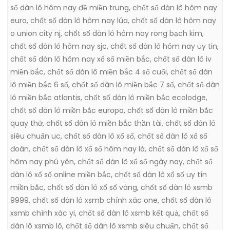
số dàn lô hôm nay đề miền trung
,
chốt số dàn lô hôm nay
euro
,
chốt số dàn lô hôm nay lúa
,
chốt số dàn lô hôm nay
o union city nj
,
chốt số dàn lô hôm nay rong bạch kim
,
chốt số dàn lô hôm nay sjc
,
chốt số dàn lô hôm nay uy tin
,
chốt số dàn lô hôm nay xổ số miền bắc
,
chốt số dàn lô iv
miền bắc
,
chốt số dàn lô miền bắc 4 số cuối
,
chốt số dàn
lô miền bắc 6 số
,
chốt số dàn lô miền bắc 7 số
,
chốt số dàn
lô miền bắc atlantis
,
chốt số dàn lô miền bắc ecolodge
,
chốt số dàn lô miền bắc europa
,
chốt số dàn lô miền bắc
quay thử
,
chốt số dàn lô miền bắc thần tài
,
chốt số dàn lô
siêu chuẩn uc
,
chốt số dàn lô xổ số
,
chốt số dàn lô xổ số
đoán
,
chốt số dàn lô xổ số hôm nay là
,
chốt số dàn lô xổ số
hôm nay phú yên
,
chốt số dàn lô xổ số ngày nay
,
chốt số
dàn lô xổ số online miền bắc
,
chốt số dàn lô xổ số uy tín
miền bắc
,
chốt số dàn lô xổ số vàng
,
chốt số dàn lô xsmb
9999
,
chốt số dàn lô xsmb chính xác one
,
chốt số dàn lô
xsmb chính xác yi
,
chốt số dàn lô xsmb kết quả
,
chốt số
dàn lô xsmb lô
,
chốt số dàn lô xsmb siêu chuẩn
,
chốt số