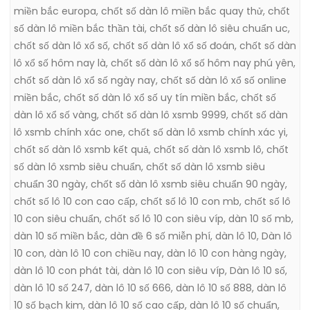
miền bắc europa
,
chốt số dàn lô miền bắc quay thử
,
chốt
số dàn lô miền bắc thần tài
,
chốt số dàn lô siêu chuẩn uc
,
chốt số dàn lô xổ số
,
chốt số dàn lô xổ số đoán
,
chốt số dàn
lô xổ số hôm nay là
,
chốt số dàn lô xổ số hôm nay phú yên
,
chốt số dàn lô xổ số ngày nay
,
chốt số dàn lô xổ số online
miền bắc
,
chốt số dàn lô xổ số uy tín miền bắc
,
chốt số
dàn lô xổ số vàng
,
chốt số dàn lô xsmb 9999
,
chốt số dàn
lô xsmb chính xác one
,
chốt số dàn lô xsmb chính xác yi
,
chốt số dàn lô xsmb kết quả
,
chốt số dàn lô xsmb lô
,
chốt
số dàn lô xsmb siêu chuẩn
,
chốt số dàn lô xsmb siêu
chuẩn 30 ngày
,
chốt số dàn lô xsmb siêu chuẩn 90 ngày
,
chốt số lô 10 con cao cấp
,
chốt số lô 10 con mb
,
chốt số lô
10 con siêu chuẩn
,
chốt số lô 10 con siêu víp
,
dàn 10 số mb
,
dàn 10 số miền bắc
,
dàn đề 6 số miễn phí
,
dàn lô 10
,
Dàn lô
10 con
,
dàn lô 10 con chiều nay
,
dàn lô 10 con hàng ngày
,
dàn lô 10 con phát tài
,
dàn lô 10 con siêu víp
,
Dàn lô 10 số
,
dàn lô 10 số 247
,
dàn lô 10 số 666
,
dàn lô 10 số 888
,
dàn lô
10 số bạch kim
,
dàn lô 10 số cao cấp
,
dàn lô 10 số chuẩn
,