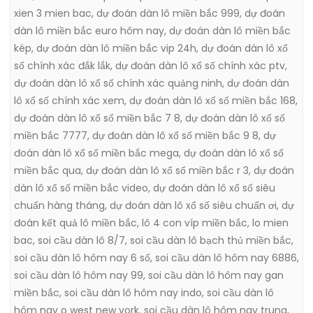
xien 3 mien bac
,
dự đoán dàn lô miền bắc 999
,
dự đoán
dàn lô miền bắc euro hôm nay
,
dự đoán dàn lô miền bắc
kép
,
dự đoán dàn lô miền bắc vip 24h
,
dự đoán dàn lô xổ
số chính xác đắk lắk
,
dự đoán dàn lô xổ số chính xác ptv
,
dự đoán dàn lô xổ số chính xác quảng ninh
,
dự đoán dàn
lô xổ số chính xác xem
,
dự đoán dàn lô xổ số miền bắc 168
,
dự đoán dàn lô xổ số miền bắc 7 8
,
dự đoán dàn lô xổ số
miền bắc 7777
,
dự đoán dàn lô xổ số miền bắc 9 8
,
dự
đoán dàn lô xổ số miền bắc mega
,
dự đoán dàn lô xổ số
miền bắc qua
,
dự đoán dàn lô xổ số miền bắc r 3
,
dự đoán
dàn lô xổ số miền bắc video
,
dự đoán dàn lô xổ số siêu
chuẩn hàng tháng
,
dự đoán dàn lô xổ số siêu chuẩn ơi
,
dự
đoán kết quả lô miền bắc
,
lô 4 con víp miền bắc
,
lo mien
bac
,
soi cầu dàn lô 8/7
,
soi cầu dàn lô bạch thủ miền bắc
,
soi cầu dàn lô hôm nay 6 số
,
soi cầu dàn lô hôm nay 6886
,
soi cầu dàn lô hôm nay 99
,
soi cầu dàn lô hôm nay gan
miền bắc
,
soi cầu dàn lô hôm nay indo
,
soi cầu dàn lô
hôm nay o west new york
,
soi cầu dàn lô hôm nay trung
,