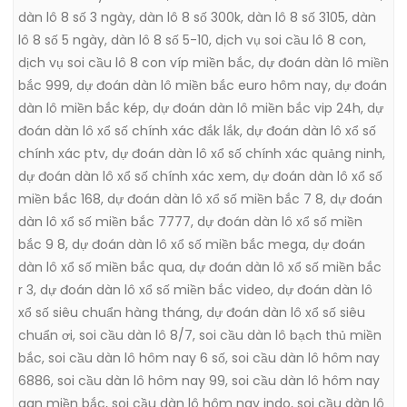
dàn lô 8 số 3 ngày
,
dàn lô 8 số 300k
,
dàn lô 8 số 3105
,
dàn
lô 8 số 5 ngày
,
dàn lô 8 số 5-10
,
dịch vụ soi cầu lô 8 con
,
dịch vụ soi cầu lô 8 con víp miền bắc
,
dự đoán dàn lô miền
bắc 999
,
dự đoán dàn lô miền bắc euro hôm nay
,
dự đoán
dàn lô miền bắc kép
,
dự đoán dàn lô miền bắc vip 24h
,
dự
đoán dàn lô xổ số chính xác đắk lắk
,
dự đoán dàn lô xổ số
chính xác ptv
,
dự đoán dàn lô xổ số chính xác quảng ninh
,
dự đoán dàn lô xổ số chính xác xem
,
dự đoán dàn lô xổ số
miền bắc 168
,
dự đoán dàn lô xổ số miền bắc 7 8
,
dự đoán
dàn lô xổ số miền bắc 7777
,
dự đoán dàn lô xổ số miền
bắc 9 8
,
dự đoán dàn lô xổ số miền bắc mega
,
dự đoán
dàn lô xổ số miền bắc qua
,
dự đoán dàn lô xổ số miền bắc
r 3
,
dự đoán dàn lô xổ số miền bắc video
,
dự đoán dàn lô
xổ số siêu chuẩn hàng tháng
,
dự đoán dàn lô xổ số siêu
chuẩn ơi
,
soi cầu dàn lô 8/7
,
soi cầu dàn lô bạch thủ miền
bắc
,
soi cầu dàn lô hôm nay 6 số
,
soi cầu dàn lô hôm nay
6886
,
soi cầu dàn lô hôm nay 99
,
soi cầu dàn lô hôm nay
gan miền bắc
,
soi cầu dàn lô hôm nay indo
,
soi cầu dàn lô