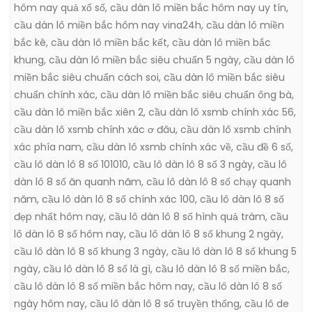
hôm nay quả xổ số
,
cầu dàn lô miền bắc hôm nay uy tín
,
cầu dàn lô miền bắc hôm nay vina24h
,
cầu dàn lô miền
bắc kê
,
cầu dàn lô miền bắc kết
,
cầu dàn lô miền bắc
khung
,
cầu dàn lô miền bắc siêu chuẩn 5 ngày
,
cầu dàn lô
miền bắc siêu chuẩn cách soi
,
cầu dàn lô miền bắc siêu
chuẩn chính xác
,
cầu dàn lô miền bắc siêu chuẩn ông bà
,
cầu dàn lô miền bắc xiên 2
,
cầu dàn lô xsmb chính xác 56
,
cầu dàn lô xsmb chính xác ơ đâu
,
cầu dàn lô xsmb chính
xác phía nam
,
cầu dàn lô xsmb chính xác về
,
cầu đề 6 số
,
cầu lô dàn lô 8 số 101010
,
cầu lô dàn lô 8 số 3 ngày
,
cầu lô
dàn lô 8 số ăn quanh năm
,
cầu lô dàn lô 8 số chạy quanh
năm
,
cầu lô dàn lô 8 số chính xác 100
,
cầu lô dàn lô 8 số
đẹp nhất hôm nay
,
cầu lô dàn lô 8 số hình quả trám
,
cầu
lô dàn lô 8 số hôm nay
,
cầu lô dàn lô 8 số khung 2 ngày
,
cầu lô dàn lô 8 số khung 3 ngày
,
cầu lô dàn lô 8 số khung 5
ngày
,
cầu lô dàn lô 8 số là gì
,
cầu lô dàn lô 8 số miền bắc
,
cầu lô dàn lô 8 số miền bắc hôm nay
,
cầu lô dàn lô 8 số
ngày hôm nay
,
cầu lô dàn lô 8 số truyền thống
,
cầu lô de