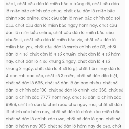
bắc l
,
chốt cầu dàn lô miền bắc a trúng rồi
,
chốt cầu dàn
lô miền bắc chính xác chưa
,
chốt cầu dàn lô miền bắc
chính xác online
,
chốt cầu dàn lô miền bắc chính xác soi
cầu
,
chốt cầu dàn lô miền bắc ngày hôm nay
,
chốt cầu
dàn lô miền bắc online
,
chốt cầu dàn lô miền bắc siêu
chuẩn it
,
chốt cầu dàn lô miền bắc vip
,
chốt cầu dàn lô
miền bắc yaz
,
chốt cầu dàn lô xsmb chính xác 86
,
chốt
dàn lô 4 số
,
chốt dàn lô 4 số chuẩn
,
chốt dàn lô 4 số hôm
nay
,
chốt dàn lô 4 số khung 2 ngày
,
chốt dàn lô 4 số
khung 3 ngày
,
chốt dàn lô 4 số là gì
,
chốt hôm nay dàn lô
4 con mb cao cấp
,
chốt số 3 miền
,
chốt số dàn đặc biệt
,
chốt số dàn lô 666
,
chốt số dàn lô ăn bao nhiêu
,
chốt số
dàn lô chính xác 100
,
chốt số dàn lô chính xác 366
,
chốt số
dàn lô chính xác 7777 hôm nay
,
chốt số dàn lô chính xác
9999
,
chốt số dàn lô chính xác cho ngày mai
,
chốt số dàn
lô chính xác hôm nay
,
chốt số dàn lô chính xác miền bắc
,
chốt số dàn lô chính xác uwc
,
chốt số dàn lô gan
,
chốt số
dàn lô hôm nay 365
,
chốt số dàn lô hôm nay de đẹp
,
chốt