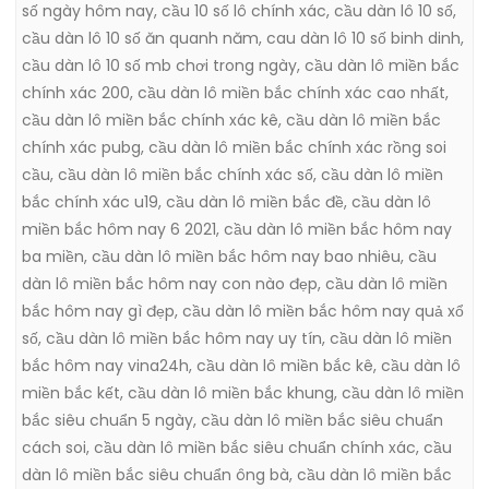
số ngày hôm nay
,
cầu 10 số lô chính xác
,
cầu dàn lô 10 số
,
cầu dàn lô 10 số ăn quanh năm
,
cau dàn lô 10 số binh dinh
,
cầu dàn lô 10 số mb chơi trong ngày
,
cầu dàn lô miền bắc
chính xác 200
,
cầu dàn lô miền bắc chính xác cao nhất
,
cầu dàn lô miền bắc chính xác kê
,
cầu dàn lô miền bắc
chính xác pubg
,
cầu dàn lô miền bắc chính xác rồng soi
cầu
,
cầu dàn lô miền bắc chính xác số
,
cầu dàn lô miền
bắc chính xác u19
,
cầu dàn lô miền bắc đề
,
cầu dàn lô
miền bắc hôm nay 6 2021
,
cầu dàn lô miền bắc hôm nay
ba miền
,
cầu dàn lô miền bắc hôm nay bao nhiêu
,
cầu
dàn lô miền bắc hôm nay con nào đẹp
,
cầu dàn lô miền
bắc hôm nay gì đẹp
,
cầu dàn lô miền bắc hôm nay quả xổ
số
,
cầu dàn lô miền bắc hôm nay uy tín
,
cầu dàn lô miền
bắc hôm nay vina24h
,
cầu dàn lô miền bắc kê
,
cầu dàn lô
miền bắc kết
,
cầu dàn lô miền bắc khung
,
cầu dàn lô miền
bắc siêu chuẩn 5 ngày
,
cầu dàn lô miền bắc siêu chuẩn
cách soi
,
cầu dàn lô miền bắc siêu chuẩn chính xác
,
cầu
dàn lô miền bắc siêu chuẩn ông bà
,
cầu dàn lô miền bắc