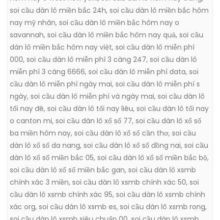
soi cầu dàn lô miền bắc 24h
,
soi cầu dàn lô miền bắc hôm
nay mỹ nhân
,
soi cầu dàn lô miền bắc hôm nay o
savannah
,
soi cầu dàn lô miền bắc hôm nay quả
,
soi cầu
dàn lô miền bắc hôm nay việt
,
soi cầu dàn lô miễn phí
000
,
soi cầu dàn lô miễn phí 3 càng 247
,
soi cầu dàn lô
miễn phí 3 càng 6666
,
soi cầu dàn lô miễn phí data
,
soi
cầu dàn lô miễn phí ngày mai
,
soi cầu dàn lô miễn phí s
ngày
,
soi cầu dàn lô miễn phí và ngày mai
,
soi cầu dàn lô
tối nay đê
,
soi cầu dàn lô tối nay liêu
,
soi cầu dàn lô tối nay
o canton mi
,
soi cầu dàn lô xổ số 77
,
soi cầu dàn lô xổ số
ba miền hôm nay
,
soi cầu dàn lô xổ số cần thơ
,
soi cầu
dàn lô xổ số da nang
,
soi cầu dàn lô xổ số đồng nai
,
soi cầu
dàn lô xổ số miền bắc 05
,
soi cầu dàn lô xổ số miền bắc bộ
,
soi cầu dàn lô xổ số miền bắc gan
,
soi cầu dàn lô xsmb
chính xác 3 miền
,
soi cầu dàn lô xsmb chính xác 50
,
soi
cầu dàn lô xsmb chính xác 95
,
soi cầu dàn lô xsmb chính
xác org
,
soi cầu dàn lô xsmb es
,
soi cầu dàn lô xsmb rong
,
soi cầu dàn lô xsmb siêu chuẩn 00
,
soi cầu dàn lô xsmb