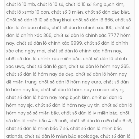
chốt lô 10 mb
,
chốt lô 10 số
,
chốt lô 10 số rồng bạch kim
,
chốt lô xsmb 10 con
,
chốt số 3 miền
,
chốt số dàn đặc biệt
,
Chốt số dàn lô 10 số công khai
,
chốt số dàn lô 666
,
chốt số
dàn lô ăn bao nhiêu
,
chốt số dàn lô chính xác 100
,
chốt số
dàn lô chính xác 366
,
chốt số dàn lô chính xác 7777 hôm
nay
,
chốt số dàn lô chính xác 9999
,
chốt số dàn lô chính
xác cho ngày mai
,
chốt số dàn lô chính xác hôm nay
,
chốt số dàn lô chính xác miền bắc
,
chốt số dàn lô chính
xác uwc
,
chốt số dàn lô gan
,
chốt số dàn lô hôm nay 365
,
chốt số dàn lô hôm nay de đẹp
,
chốt số dàn lô hôm nay
đề miền trung
,
chốt số dàn lô hôm nay euro
,
chốt số dàn
lô hôm nay lúa
,
chốt số dàn lô hôm nay o union city nj
,
chốt số dàn lô hôm nay rong bạch kim
,
chốt số dàn lô
hôm nay sjc
,
chốt số dàn lô hôm nay uy tin
,
chốt số dàn lô
hôm nay xổ số miền bắc
,
chốt số dàn lô iv miền bắc
,
chốt
số dàn lô miền bắc 4 số cuối
,
chốt số dàn lô miền bắc 6 số
,
chốt số dàn lô miền bắc 7 số
,
chốt số dàn lô miền bắc
atlantis
,
chốt số dàn lô miền bắc ecolodge
,
chốt số dàn lô