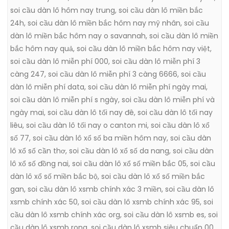
soi cầu dàn lô hôm nay trung
,
soi cầu dàn lô miền bắc
24h
,
soi cầu dàn lô miền bắc hôm nay mỹ nhân
,
soi cầu
dàn lô miền bắc hôm nay o savannah
,
soi cầu dàn lô miền
bắc hôm nay quả
,
soi cầu dàn lô miền bắc hôm nay việt
,
soi cầu dàn lô miễn phí 000
,
soi cầu dàn lô miễn phí 3
càng 247
,
soi cầu dàn lô miễn phí 3 càng 6666
,
soi cầu
dàn lô miễn phí data
,
soi cầu dàn lô miễn phí ngày mai
,
soi cầu dàn lô miễn phí s ngày
,
soi cầu dàn lô miễn phí và
ngày mai
,
soi cầu dàn lô tối nay đê
,
soi cầu dàn lô tối nay
liêu
,
soi cầu dàn lô tối nay o canton mi
,
soi cầu dàn lô xổ
số 77
,
soi cầu dàn lô xổ số ba miền hôm nay
,
soi cầu dàn
lô xổ số cần thơ
,
soi cầu dàn lô xổ số da nang
,
soi cầu dàn
lô xổ số đồng nai
,
soi cầu dàn lô xổ số miền bắc 05
,
soi cầu
dàn lô xổ số miền bắc bộ
,
soi cầu dàn lô xổ số miền bắc
gan
,
soi cầu dàn lô xsmb chính xác 3 miền
,
soi cầu dàn lô
xsmb chính xác 50
,
soi cầu dàn lô xsmb chính xác 95
,
soi
cầu dàn lô xsmb chính xác org
,
soi cầu dàn lô xsmb es
,
soi
cầu dàn lô xsmb rong
,
soi cầu dàn lô xsmb siêu chuẩn 00
,