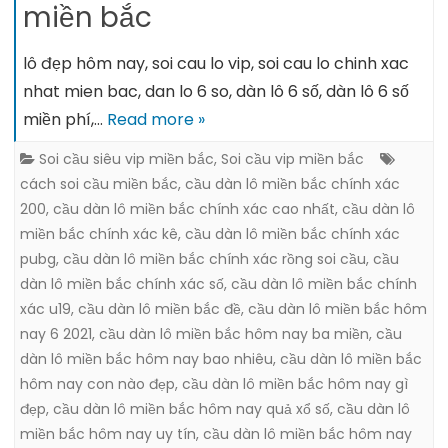
miền bắc
lô đẹp hôm nay, soi cau lo vip, soi cau lo chinh xac
nhat mien bac, dan lo 6 so, dàn lô 6 số, dàn lô 6 số
miền phí,…
Read more »
Soi cầu siêu vip miền bắc
,
Soi cầu vip miền bắc
cách soi cầu miền bắc
,
cầu dàn lô miền bắc chính xác
200
,
cầu dàn lô miền bắc chính xác cao nhất
,
cầu dàn lô
miền bắc chính xác kê
,
cầu dàn lô miền bắc chính xác
pubg
,
cầu dàn lô miền bắc chính xác rồng soi cầu
,
cầu
dàn lô miền bắc chính xác số
,
cầu dàn lô miền bắc chính
xác u19
,
cầu dàn lô miền bắc đề
,
cầu dàn lô miền bắc hôm
nay 6 2021
,
cầu dàn lô miền bắc hôm nay ba miền
,
cầu
dàn lô miền bắc hôm nay bao nhiêu
,
cầu dàn lô miền bắc
hôm nay con nào đẹp
,
cầu dàn lô miền bắc hôm nay gì
đẹp
,
cầu dàn lô miền bắc hôm nay quả xổ số
,
cầu dàn lô
miền bắc hôm nay uy tín
,
cầu dàn lô miền bắc hôm nay