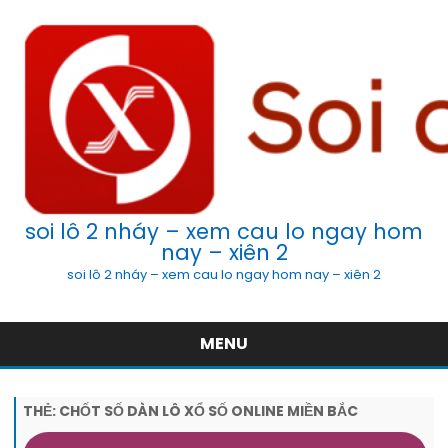
soi lô 2 nháy – xem cau lo ngay hom
nay – xiên 2
soi lô 2 nháy – xem cau lo ngay hom nay – xiên 2
MENU
Skip
to
content
THẺ:
CHỐT SỐ DÀN LÔ XỔ SỐ ONLINE MIỀN BẮC