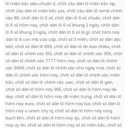
lô miền bắc siêu chuẩn it
,
chốt cầu dàn lô miền bắc vip
,
chốt cầu dàn lô miền bắc yaz
,
chốt cầu dàn lô xsmb chính
xác 86
,
chốt dàn lô 6 số
,
chốt dàn lô 6 số chuẩn
,
chốt dàn
lô 6 số hôm nay
,
chốt dàn lô 6 số khung 2 ngày
,
chốt dàn
lô 6 số khung 3 ngày
,
chốt dàn lô 6 số là gì
,
chốt hôm nay
dàn lô 6 con mb cao cấp
,
chốt số 3 miền
,
chốt số dàn đặc
biệt
,
chốt số dàn lô 666
,
chốt số dàn lô ăn bao nhiêu
,
chốt
số dàn lô chính xác 100
,
chốt số dàn lô chính xác 366
,
chốt
số dàn lô chính xác 7777 hôm nay
,
chốt số dàn lô chính
xác 9999
,
chốt số dàn lô chính xác cho ngày mai
,
chốt số
dàn lô chính xác hôm nay
,
chốt số dàn lô chính xác miền
bắc
,
chốt số dàn lô chính xác uwc
,
chốt số dàn lô gan
,
chốt số dàn lô hôm nay 365
,
chốt số dàn lô hôm nay de
đẹp
,
chốt số dàn lô hôm nay đề miền trung
,
chốt số dàn lô
hôm nay euro
,
chốt số dàn lô hôm nay lúa
,
chốt số dàn lô
hôm nay o union city nj
,
chốt số dàn lô hôm nay rong
bạch kim
,
chốt số dàn lô hôm nay sjc
,
chốt số dàn lô hôm
nay uy tin
,
chốt số dàn lô hôm nay xổ số miền bắc
,
chốt số