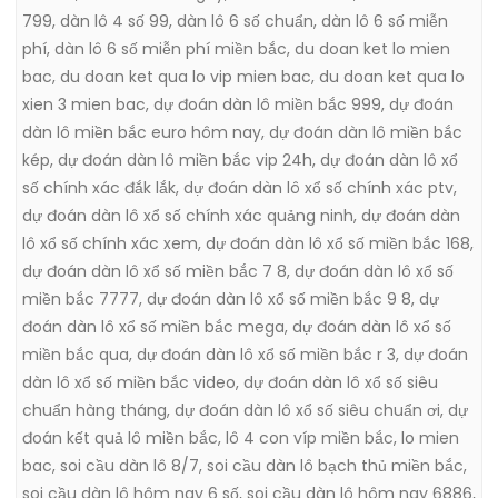
799
,
dàn lô 4 số 99
,
dàn lô 6 số chuẩn
,
dàn lô 6 số miễn
phí
,
dàn lô 6 số miễn phí miền bắc
,
du doan ket lo mien
bac
,
du doan ket qua lo vip mien bac
,
du doan ket qua lo
xien 3 mien bac
,
dự đoán dàn lô miền bắc 999
,
dự đoán
dàn lô miền bắc euro hôm nay
,
dự đoán dàn lô miền bắc
kép
,
dự đoán dàn lô miền bắc vip 24h
,
dự đoán dàn lô xổ
số chính xác đắk lắk
,
dự đoán dàn lô xổ số chính xác ptv
,
dự đoán dàn lô xổ số chính xác quảng ninh
,
dự đoán dàn
lô xổ số chính xác xem
,
dự đoán dàn lô xổ số miền bắc 168
,
dự đoán dàn lô xổ số miền bắc 7 8
,
dự đoán dàn lô xổ số
miền bắc 7777
,
dự đoán dàn lô xổ số miền bắc 9 8
,
dự
đoán dàn lô xổ số miền bắc mega
,
dự đoán dàn lô xổ số
miền bắc qua
,
dự đoán dàn lô xổ số miền bắc r 3
,
dự đoán
dàn lô xổ số miền bắc video
,
dự đoán dàn lô xổ số siêu
chuẩn hàng tháng
,
dự đoán dàn lô xổ số siêu chuẩn ơi
,
dự
đoán kết quả lô miền bắc
,
lô 4 con víp miền bắc
,
lo mien
bac
,
soi cầu dàn lô 8/7
,
soi cầu dàn lô bạch thủ miền bắc
,
soi cầu dàn lô hôm nay 6 số
,
soi cầu dàn lô hôm nay 6886
,