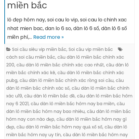
miền bắc
lô đẹp hôm nay, soi cau lo vip, soi cau lo chinh xac
nhat mien bac, dan lo 6 so, dàn lô 6 số, dàn lô 6 số
miền phí,…
Read more »
Soi cầu siêu vip miền bắc
,
Soi cầu vip miền bắc
cách soi cầu miền bắc
,
cầu dàn lô miền bắc chính xác
200
,
cầu dàn lô miền bắc chính xác cao nhất
,
cầu dàn lô
miền bắc chính xác kê
,
cầu dàn lô miền bắc chính xác
pubg
,
cầu dàn lô miền bắc chính xác rồng soi cầu
,
cầu
dàn lô miền bắc chính xác số
,
cầu dàn lô miền bắc chính
xác u19
,
cầu dàn lô miền bắc đề
,
cầu dàn lô miền bắc hôm
nay 6 2021
,
cầu dàn lô miền bắc hôm nay ba miền
,
cầu
dàn lô miền bắc hôm nay bao nhiêu
,
cầu dàn lô miền bắc
hôm nay con nào đẹp
,
cầu dàn lô miền bắc hôm nay gì
đẹp
,
cầu dàn lô miền bắc hôm nay quả xổ số
,
cầu dàn lô
miền bắc hôm nay uy tín
,
cầu dàn lô miền bắc hôm nay