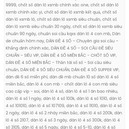
9999
,
chốt số dàn lô xsmb chính xác one
,
chốt số dàn lô
xsmb chính xác yi
,
chốt số dàn lô xsmb kết quả
,
chốt số
dàn lô xsmb lô
,
chốt số dàn lô xsmb siêu chuẩn
,
chốt số
dàn lô xsmb siêu chuẩn 30 ngày
,
chốt số dàn lô xsmb siêu
chuẩn 90 ngày
,
chuẩn soi cầu kqxs dàn lô 4 con mb
,
Dàn
de chuẩn hôm nay
,
DÀN ĐỀ 4 SỐ – Chuyên gia soi cầu –
Khẳng định chính xác
,
DÀN ĐỀ 4 SỐ – SOI CẦU ĐỀ SIÊU
CHUẨN – SIÊU VIP
,
DÀN ĐỀ 4 SỐ MIỀN BẮC - CHỐT SỐ VIP
,
DÀN ĐỀ 4 SỐ MIỀN BẮC - Thần tài xổ số - Soi cầu siêu
chuẩn
,
DÀN ĐỀ 4 SỐ SIÊU CHUẨN
,
DÀN ĐỀ 4 SỐ SUPPER VIP
,
dàn đề 6 số miễn phí
,
dàn đề mb chuẩn 10 số dàn lô 4 số
miền bắc
,
dàn lô 4 con mb - chốt dàn lô 4 con mb siêu
cao cấp víp - soi
,
dàn lô 4 số
,
dàn lô 4 số 1 ăn bao nhiêu
,
dàn lô 4 số 1 ngày
,
dàn lô 4 số 100k
,
dàn lô 4 số 1010
,
dàn lô
4 số 101010
,
dàn lô 4 số 107109
,
dàn lô 4 số 11010
,
dàn lô 4 số
2 ngày
,
dàn lô 4 số 2 nháy miền bắc
,
dàn lô 4 số 200k
,
dàn
lô 4 số 2107
,
dàn lô 4 số 3 ngày
,
dàn lô 4 số 300k
,
dàn lô 4
số 3105
,
dàn lô 4 số 5 ngày
,
dàn lô 4 số 5-10
,
dàn lô 4 số