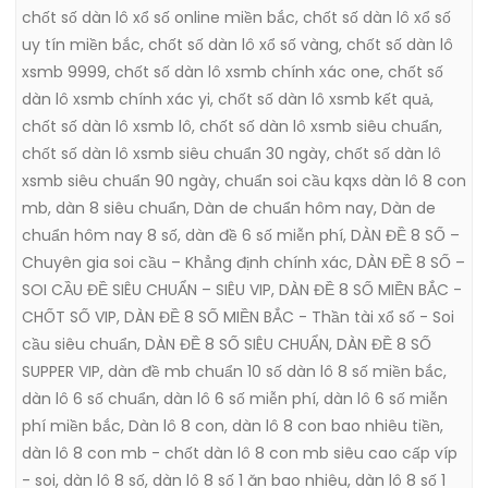
chốt số dàn lô xổ số online miền bắc
,
chốt số dàn lô xổ số
uy tín miền bắc
,
chốt số dàn lô xổ số vàng
,
chốt số dàn lô
xsmb 9999
,
chốt số dàn lô xsmb chính xác one
,
chốt số
dàn lô xsmb chính xác yi
,
chốt số dàn lô xsmb kết quả
,
chốt số dàn lô xsmb lô
,
chốt số dàn lô xsmb siêu chuẩn
,
chốt số dàn lô xsmb siêu chuẩn 30 ngày
,
chốt số dàn lô
xsmb siêu chuẩn 90 ngày
,
chuẩn soi cầu kqxs dàn lô 8 con
mb
,
dàn 8 siêu chuẩn
,
Dàn de chuẩn hôm nay
,
Dàn de
chuẩn hôm nay 8 số
,
dàn đề 6 số miễn phí
,
DÀN ĐỀ 8 SỐ –
Chuyên gia soi cầu – Khẳng định chính xác
,
DÀN ĐỀ 8 SỐ –
SOI CẦU ĐỀ SIÊU CHUẨN – SIÊU VIP
,
DÀN ĐỀ 8 SỐ MIỀN BẮC -
CHỐT SỐ VIP
,
DÀN ĐỀ 8 SỐ MIỀN BẮC - Thần tài xổ số - Soi
cầu siêu chuẩn
,
DÀN ĐỀ 8 SỐ SIÊU CHUẨN
,
DÀN ĐỀ 8 SỐ
SUPPER VIP
,
dàn đề mb chuẩn 10 số dàn lô 8 số miền bắc
,
dàn lô 6 số chuẩn
,
dàn lô 6 số miễn phí
,
dàn lô 6 số miễn
phí miền bắc
,
Dàn lô 8 con
,
dàn lô 8 con bao nhiêu tiền
,
dàn lô 8 con mb - chốt dàn lô 8 con mb siêu cao cấp víp
- soi
,
dàn lô 8 số
,
dàn lô 8 số 1 ăn bao nhiêu
,
dàn lô 8 số 1