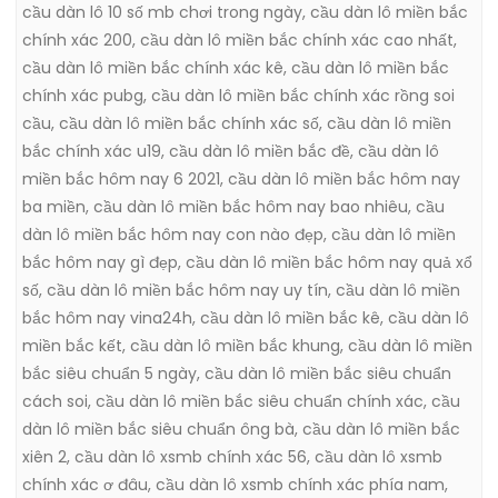
cầu dàn lô 10 số mb chơi trong ngày
,
cầu dàn lô miền bắc
chính xác 200
,
cầu dàn lô miền bắc chính xác cao nhất
,
cầu dàn lô miền bắc chính xác kê
,
cầu dàn lô miền bắc
chính xác pubg
,
cầu dàn lô miền bắc chính xác rồng soi
cầu
,
cầu dàn lô miền bắc chính xác số
,
cầu dàn lô miền
bắc chính xác u19
,
cầu dàn lô miền bắc đề
,
cầu dàn lô
miền bắc hôm nay 6 2021
,
cầu dàn lô miền bắc hôm nay
ba miền
,
cầu dàn lô miền bắc hôm nay bao nhiêu
,
cầu
dàn lô miền bắc hôm nay con nào đẹp
,
cầu dàn lô miền
bắc hôm nay gì đẹp
,
cầu dàn lô miền bắc hôm nay quả xổ
số
,
cầu dàn lô miền bắc hôm nay uy tín
,
cầu dàn lô miền
bắc hôm nay vina24h
,
cầu dàn lô miền bắc kê
,
cầu dàn lô
miền bắc kết
,
cầu dàn lô miền bắc khung
,
cầu dàn lô miền
bắc siêu chuẩn 5 ngày
,
cầu dàn lô miền bắc siêu chuẩn
cách soi
,
cầu dàn lô miền bắc siêu chuẩn chính xác
,
cầu
dàn lô miền bắc siêu chuẩn ông bà
,
cầu dàn lô miền bắc
xiên 2
,
cầu dàn lô xsmb chính xác 56
,
cầu dàn lô xsmb
chính xác ơ đâu
,
cầu dàn lô xsmb chính xác phía nam
,