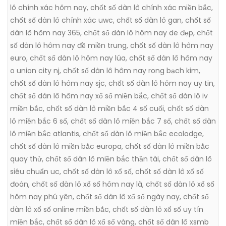
lô chính xác hôm nay
,
chốt số dàn lô chính xác miền bắc
,
chốt số dàn lô chính xác uwc
,
chốt số dàn lô gan
,
chốt số
dàn lô hôm nay 365
,
chốt số dàn lô hôm nay de đẹp
,
chốt
số dàn lô hôm nay đề miền trung
,
chốt số dàn lô hôm nay
euro
,
chốt số dàn lô hôm nay lúa
,
chốt số dàn lô hôm nay
o union city nj
,
chốt số dàn lô hôm nay rong bạch kim
,
chốt số dàn lô hôm nay sjc
,
chốt số dàn lô hôm nay uy tin
,
chốt số dàn lô hôm nay xổ số miền bắc
,
chốt số dàn lô iv
miền bắc
,
chốt số dàn lô miền bắc 4 số cuối
,
chốt số dàn
lô miền bắc 6 số
,
chốt số dàn lô miền bắc 7 số
,
chốt số dàn
lô miền bắc atlantis
,
chốt số dàn lô miền bắc ecolodge
,
chốt số dàn lô miền bắc europa
,
chốt số dàn lô miền bắc
quay thử
,
chốt số dàn lô miền bắc thần tài
,
chốt số dàn lô
siêu chuẩn uc
,
chốt số dàn lô xổ số
,
chốt số dàn lô xổ số
đoán
,
chốt số dàn lô xổ số hôm nay là
,
chốt số dàn lô xổ số
hôm nay phú yên
,
chốt số dàn lô xổ số ngày nay
,
chốt số
dàn lô xổ số online miền bắc
,
chốt số dàn lô xổ số uy tín
miền bắc
,
chốt số dàn lô xổ số vàng
,
chốt số dàn lô xsmb