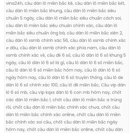
vina24h
,
cầu dàn lô miền bắc kê
,
cầu dàn lô miền bắc kết
,
cầu dàn lô miền bắc khung
,
cầu dàn lô miền bắc siêu
chuẩn 5 ngày
,
cầu dàn lô miền bắc siêu chuẩn cách soi
,
cầu dàn lô miền bắc siêu chuẩn chính xác
,
cầu dàn lô
miền bắc siêu chuẩn ông bà
,
cầu dàn lô miền bắc xiên 2
,
cầu dàn lô xsmb chính xác 56
,
cầu dàn lô xsmb chính xác
ơ đâu
,
cầu dàn lô xsmb chính xác phía nam
,
cầu dàn lô
xsmb chính xác về
,
cầu đề 6 số
,
cầu lô dàn lô 6 số khung 5
ngày
,
cầu lô dàn lô 6 số là gì
,
cầu lô dàn lô 6 số miền bắc
,
cầu lô dàn lô 6 số miền bắc hôm nay
,
cầu lô dàn lô 6 số
ngày hôm nay
,
cầu lô dàn lô 6 số truyền thống
,
cầu lô de
dàn lô 6 số chính xác 100
,
cầu lô đề miền bắc
,
Cầu vip dàn
lô 6 số mb
,
cầu víp kqxs dàn lô 6 con mb hôm nay
,
chốt
các dàn lô miền bắc l
,
chốt cầu dàn lô miền bắc a trúng
rồi
,
chốt cầu dàn lô miền bắc chính xác chưa
,
chốt cầu
dàn lô miền bắc chính xác online
,
chốt cầu dàn lô miền
bắc chính xác soi cầu
,
chốt cầu dàn lô miền bắc ngày
hôm nay
,
chốt cầu dàn lô miền bắc online
,
chốt cầu dàn