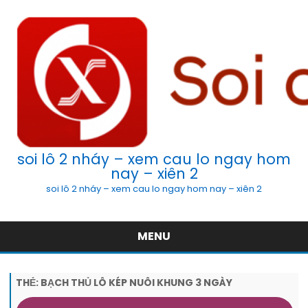
soi lô 2 nháy – xem cau lo ngay hom
nay – xiên 2
soi lô 2 nháy – xem cau lo ngay hom nay – xiên 2
MENU
Skip
to
content
THẺ:
BẠCH THỦ LÔ KÉP NUÔI KHUNG 3 NGÀY