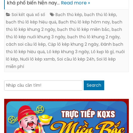
khá phổ biến hiện nay…
Read more »
Soi kết quả xổ số
Bạch thủ kép
,
bạch thủ lô kép
,
bạch thủ lô kép hiệu quả
,
Bạch thủ lô kép hôm nay
,
bạch
thủ lô kép khung 2 ngày
,
bạch thủ lô kép miền bắc
,
bạch
thủ lô kép nuôi khung 3 ngày
,
bạch thủ lô khung 2 ngày
,
cách soi cầu lô kép
,
Cặp lô kép khung 2 ngày
,
Đánh bạch
thủ lô kép hiệu quả
,
Lô kép khung 3 ngày
,
Lô kẹp là gì
,
nuôi
lô kép
,
Nuôi lô kép xsmb
,
Soi cầu lô kép 24h
,
Soi lô kép
miễn phí
Search