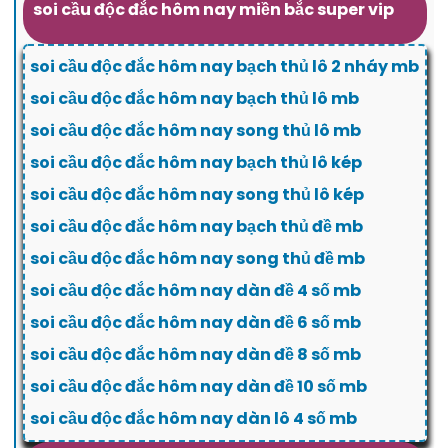
soi cầu độc đắc hôm nay miền bắc super vip
soi cầu độc đắc hôm nay bạch thủ lô 2 nháy mb
soi cầu độc đắc hôm nay bạch thủ lô mb
soi cầu độc đắc hôm nay song thủ lô mb
soi cầu độc đắc hôm nay bạch thủ lô kép
soi cầu độc đắc hôm nay song thủ lô kép
soi cầu độc đắc hôm nay bạch thủ đề mb
soi cầu độc đắc hôm nay song thủ đề mb
soi cầu độc đắc hôm nay dàn đề 4 số mb
soi cầu độc đắc hôm nay dàn đề 6 số mb
soi cầu độc đắc hôm nay dàn đề 8 số mb
soi cầu độc đắc hôm nay dàn đề 10 số mb
soi cầu độc đắc hôm nay dàn lô 4 số mb