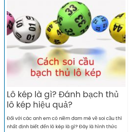
Lô kép là gì? Đánh bạch thủ
lô kép hiệu quả?
Đối với các anh em có niềm đam mê về soi cầu thì
nhất định biết đến lô kép là gì? Đây là hình thức