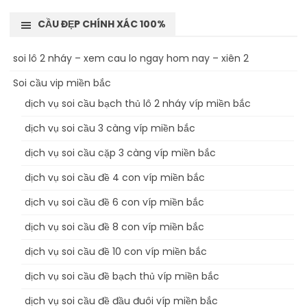
CẦU ĐẸP CHÍNH XÁC 100%
soi lô 2 nháy – xem cau lo ngay hom nay – xiên 2
Soi cầu vip miền bắc
dịch vụ soi cầu bạch thủ lô 2 nháy víp miền bắc
dịch vụ soi cầu 3 càng víp miền bắc
dịch vụ soi cầu cặp 3 càng víp miền bắc
dịch vụ soi cầu đề 4 con víp miền bắc
dịch vụ soi cầu đề 6 con víp miền bắc
dịch vụ soi cầu đề 8 con víp miền bắc
dịch vụ soi cầu đề 10 con víp miền bắc
dịch vụ soi cầu đề bạch thủ víp miền bắc
dịch vụ soi cầu đề đầu đuôi víp miền bắc