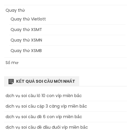
Quay thử
Quay thử Vietlott
Quay thử XSMT
Quay thử XSMN
Quay thử XSMB
Sổ mơ
KẾT QUẢ SOI CẦU MỚI NHẤT
dịch vụ soi cầu lô 10 con víp miền bắc
dịch vụ soi cầu cặp 3 càng víp miền bắc
dịch vụ soi cầu đề 6 con víp miền bắc
dịch vụ soi cầu đề đầu đuôi víp miền bắc