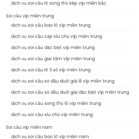
dịch vụ soi cầu lô song thủ kép víp miền bắc
Soi cầu vip miền trung
dịch vụ soi cầu bao lô víp miền trung
dịch vụ soi cầu cặp xíu chủ víp miền trung
dịch vụ soi cầu đặc biệt víp miền trung
dịch vụ soi cầu giải tám víp miền trung
dịch vụ soi cầu lô 3 số víp miền trung
dịch vụ soi cầu sớ đầu đuôi giải 8 víp miền trung
dịch vụ soi cầu sớ đầu đuôi giải đặc biệt víp miền trung
dịch vụ soi cầu song thủ lô víp miền trung
dịch vụ soi cầu xíu chủ víp miền trung
Soi cầu vip miền nam
dịch vụ soi cầu bao lô víp miền nam