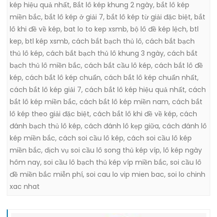
kép hiệu quả nhất
,
Bắt lô kép khung 2 ngày
,
bắt lô kép
miền bắc
,
bắt lô kép ở giải 7
,
bắt lô kép từ giải đặc biệt
,
bắt
lô khi đề về kép
,
bat lo to kep xsmb
,
bộ lô đề kép lệch
,
btl
kep
,
btl kép xsmb
,
cách bắt bạch thủ lô
,
cách bắt bạch
thủ lô kép
,
cách bắt bạch thủ lô khung 3 ngày
,
cách bắt
bạch thủ lô miền bắc
,
cách bắt cầu lô kép
,
cách bắt lô đề
kép
,
cách bắt lô kép chuẩn
,
cách bắt lô kép chuẩn nhất
,
cách bắt lô kép giải 7
,
cách bắt lô kép hiệu quả nhất
,
cách
bắt lô kép miền bắc
,
cách bắt lô kép miền nam
,
cách bắt
lô kép theo giải đặc biệt
,
cách bắt lô khi đề về kép
,
cách
đánh bạch thủ lô kép
,
cách đánh lô kẹp giữa
,
cách đánh lô
kép miền bắc
,
cách soi cầu lô kép
,
cách soi cầu lô kép
miền bắc
,
dịch vụ soi cầu lô song thủ kép víp
,
lô kép ngày
hôm nay
,
soi cầu lô bạch thủ kép víp miền bắc
,
soi cầu lô
đề miền bắc miễn phí
,
soi cau lo vip mien bac
,
soi lo chinh
xac nhat