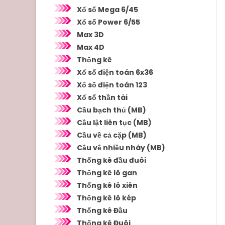
Xổ số Mega 6/45
Xổ số Power 6/55
Max 3D
Max 4D
Thống kê
Xổ số điện toán 6x36
Xổ số điện toán 123
Xổ số thần tài
Cầu bạch thủ (MB)
Cầu lật liên tục (MB)
Cầu về cả cặp (MB)
Cầu về nhiều nháy (MB)
Thống kê đầu đuôi
Thống kê lô gan
Thống kê lô xiên
Thống kê lô kép
Thống kê Đầu
Thống kê Đuôi