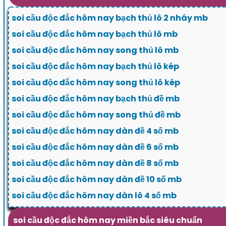
DỊCH VỤ SOI CẦU ĐỀ 4 CON VÍP
DỊCH VỤ SOI CẦU XIÊN 
/55
CẦU BẠCH THỦ (MB)
THỐNG KÊ ĐẦU – ĐUÔI
soi cầu độc đắc hôm nay bạch thủ lô 2 nháy mb
MIỀN BẮC
MIỀN BẮC
soi cầu độc đắc hôm nay bạch thủ lô mb
45
THỐNG KÊ ĐUÔI
DỊCH VỤ SOI CẦU ĐỀ 6 CON VÍP
DỊCH VỤ SOI CẦU XIÊN 
soi cầu độc đắc hôm nay song thủ lô mb
MIỀN BẮC
MIỀN BẮC
THỐNG KÊ ĐẦU
soi cầu độc đắc hôm nay bạch thủ lô kép
DỊCH VỤ SOI CẦU ĐỀ 8 CON VÍP
DỊCH VỤ SOI CẦU XIÊN 
THỐNG KÊ LÔ KÉP
soi cầu độc đắc hôm nay song thủ lô kép
MIỀN BẮC
MIỀN BẮC
THỐNG KÊ LÔ XIÊN
soi cầu độc đắc hôm nay bạch thủ đề mb
DỊCH VỤ SOI CẦU ĐỀ 10 CON VÍP
DỊCH VỤ SOI CẦU LÔ 
soi cầu độc đắc hôm nay song thủ đề mb
MIỀN BẮC
THỐNG KÊ LÔ GAN
VÍP MIỀN BẮC
soi cầu độc đắc hôm nay dàn đề 4 số mb
DỊCH VỤ SOI CẦU ĐỀ BẠCH THỦ
THỐNG KÊ ĐẦU ĐUÔI
DỊCH VỤ SOI CẦU LÔ 
soi cầu độc đắc hôm nay dàn đề 6 số mb
VÍP MIỀN BẮC
KÉP VÍP MIỀN BẮC
soi cầu độc đắc hôm nay dàn đề 8 số mb
DỊCH VỤ SOI CẦU ĐỀ ĐẦU ĐUÔI
soi cầu độc đắc hôm nay dàn đề 10 số mb
VÍP MIỀN BẮC
soi cầu độc đắc hôm nay dàn lô 4 số mb
DỊCH VỤ SOI CẦU ĐỀ SONG THỦ
VÍP MIỀN BẮC
soi cầu độc đắc hôm nay miền bắc siêu chuẩn