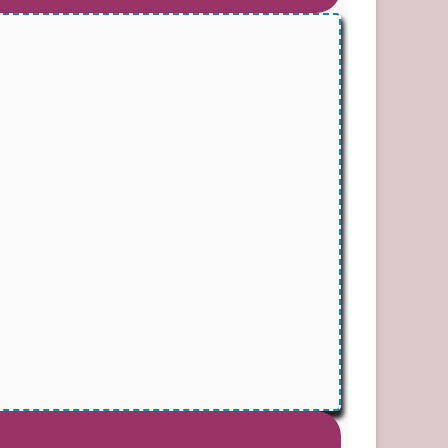
2 LÔ VÍP
DỊCH VỤ SOI CẦU GIẢI TÁM VÍP
QUAY THỬ XSMB
MIỀN TRUNG
3 LÔ VÍP
DỊCH VỤ SOI CẦU LÔ 3 SỐ VÍP
MIỀN TRUNG
4 LÔ VÍP
DỊCH VỤ SOI CẦU SỚ ĐẦU ĐUÔI
GIẢI 8 VÍP MIỀN TRUNG
SONG THỦ
DỊCH VỤ SOI CẦU SỚ ĐẦU ĐUÔI
GIẢI ĐẶC BIỆT VÍP MIỀN
TRUNG
SONG THỦ
DỊCH VỤ SOI CẦU SONG THỦ LÔ
VÍP MIỀN TRUNG
DỊCH VỤ SOI CẦU XÍU CHỦ VÍP
MIỀN TRUNG