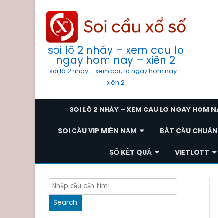
soi lô 2 nháy – xem cau lo
ngay hom nay – xiên 2
soi lô 2 nháy – xem cau lo ngay hom nay –
xiên 2
SOI LÔ 2 NHÁY – XEM CAU LO NGAY HOM NA
SOI CẦU VIP MIỀN NAM
BẮT CẦU CHUẨN
DỊCH VỤ SOI CẦU BAO LÔ VÍP
SỔ KẾT QUẢ
VIETLOTT
MIỀN NAM
SỔ KẾT QUẢ XSMT
XỔ SỐ VIETLOT
DỊCH VỤ SOI CẦU CẶP XÍU CHỦ
SỔ KẾT QUẢ XSMN
MAX 4D
VÍP MIỀN NAM
Search
SỔ KẾT QUẢ XSMB
MAX 3D
DỊCH VỤ SOI CẦU ĐẶC BIỆT VÍP