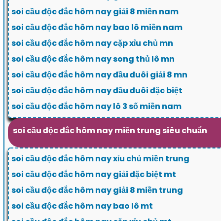
soi cầu độc đắc hôm nay giải 8 miền nam
soi cầu độc đắc hôm nay bao lô miền nam
soi cầu độc đắc hôm nay cặp xỉu chủ mn
soi cầu độc đắc hôm nay song thủ lô mn
soi cầu độc đắc hôm nay đầu đuôi giải 8 mn
soi cầu độc đắc hôm nay đầu đuôi đặc biệt
soi cầu độc đắc hôm nay lô 3 số miền nam
soi cầu độc đắc hôm nay miền trung siêu chuẩn
soi cầu độc đắc hôm nay xỉu chủ miền trung
soi cầu độc đắc hôm nay giải đặc biệt mt
soi cầu độc đắc hôm nay giải 8 miền trung
soi cầu độc đắc hôm nay bao lô mt