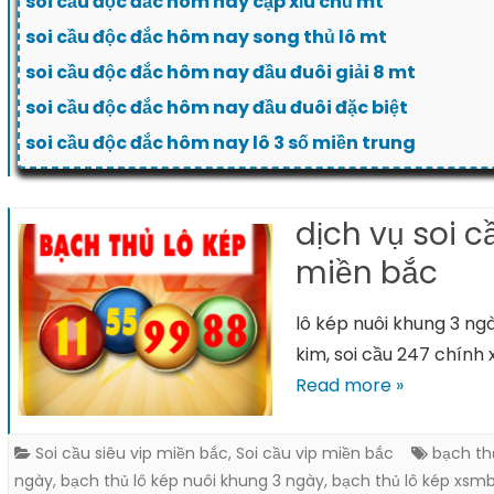
soi cầu độc đắc hôm nay cặp xỉu chủ mt
soi cầu độc đắc hôm nay song thủ lô mt
soi cầu độc đắc hôm nay đầu đuôi giải 8 mt
soi cầu độc đắc hôm nay đầu đuôi đặc biệt
soi cầu độc đắc hôm nay lô 3 số miền trung
dịch vụ soi c
miền bắc
lô kép nuôi khung 3 ng
kim, soi cầu 247 chính x
Read more »
Soi cầu siêu vip miền bắc
,
Soi cầu vip miền bắc
bạch th
ngày
,
bạch thủ lô kép nuôi khung 3 ngày
,
bạch thủ lô kép xsm