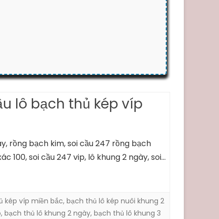
ầu lô bạch thủ kép víp
ày, rồng bạch kim, soi cầu 247 rồng bạch
ác 100, soi cầu 247 vip, lô khung 2 ngày, soi…
ủ kép víp miền bắc
,
bạch thủ lô kép nuôi khung 2
b
,
bạch thủ lô khung 2 ngày
,
bạch thủ lô khung 3