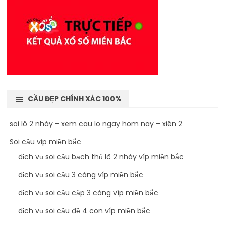
CẦU ĐẸP CHÍNH XÁC 100%
soi lô 2 nháy – xem cau lo ngay hom nay – xiên 2
Soi cầu vip miền bắc
dịch vụ soi cầu bạch thủ lô 2 nháy víp miền bắc
dịch vụ soi cầu 3 càng víp miền bắc
dịch vụ soi cầu cặp 3 càng víp miền bắc
dịch vụ soi cầu đề 4 con víp miền bắc