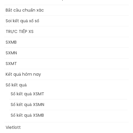
Bắt cầu chuẩn xác
Soi kết quả xổ số
TRỰC TIẾP XS
SXMB
SXMN
SXMT
Kết quả hôm nay
Sổ kết quả
Sổ kết quả XSMT
Sổ kết quả XSMN
Sổ kết quả XSMB
Vietlott