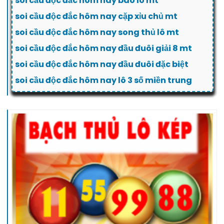
soi cầu độc đắc hôm nay bao lô mt
soi cầu độc đắc hôm nay cặp xỉu chủ mt
soi cầu độc đắc hôm nay song thủ lô mt
soi cầu độc đắc hôm nay đầu đuôi giải 8 mt
soi cầu độc đắc hôm nay đầu đuôi đặc biệt
soi cầu độc đắc hôm nay lô 3 số miền trung