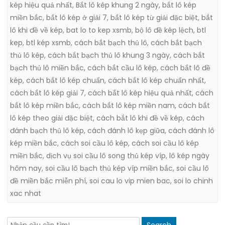
kép hiệu quả nhất
,
Bắt lô kép khung 2 ngày
,
bắt lô kép
miền bắc
,
bắt lô kép ở giải 7
,
bắt lô kép từ giải đặc biệt
,
bắt
lô khi đề về kép
,
bat lo to kep xsmb
,
bộ lô đề kép lệch
,
btl
kep
,
btl kép xsmb
,
cách bắt bạch thủ lô
,
cách bắt bạch
thủ lô kép
,
cách bắt bạch thủ lô khung 3 ngày
,
cách bắt
bạch thủ lô miền bắc
,
cách bắt cầu lô kép
,
cách bắt lô đề
kép
,
cách bắt lô kép chuẩn
,
cách bắt lô kép chuẩn nhất
,
cách bắt lô kép giải 7
,
cách bắt lô kép hiệu quả nhất
,
cách
bắt lô kép miền bắc
,
cách bắt lô kép miền nam
,
cách bắt
lô kép theo giải đặc biệt
,
cách bắt lô khi đề về kép
,
cách
đánh bạch thủ lô kép
,
cách đánh lô kẹp giữa
,
cách đánh lô
kép miền bắc
,
cách soi cầu lô kép
,
cách soi cầu lô kép
miền bắc
,
dịch vụ soi cầu lô song thủ kép víp
,
lô kép ngày
hôm nay
,
soi cầu lô bạch thủ kép víp miền bắc
,
soi cầu lô
đề miền bắc miễn phí
,
soi cau lo vip mien bac
,
soi lo chinh
xac nhat