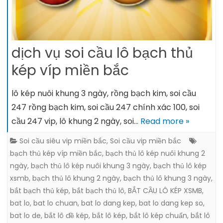
dịch vụ soi cầu lô bạch thủ
kép víp miền bắc
lô kép nuôi khung 3 ngày, rồng bạch kim, soi cầu
247 rồng bạch kim, soi cầu 247 chính xác 100, soi
cầu 247 vip, lô khung 2 ngày, soi…
Read more »
Soi cầu siêu vip miền bắc
,
Soi cầu vip miền bắc
bạch thủ kép víp miền bắc
,
bạch thủ lô kép nuôi khung 2
ngày
,
bạch thủ lô kép nuôi khung 3 ngày
,
bạch thủ lô kép
xsmb
,
bạch thủ lô khung 2 ngày
,
bạch thủ lô khung 3 ngày
,
bắt bạch thủ kép
,
bắt bạch thủ lô
,
BẮT CẦU LÔ KÉP XSMB
,
bat lo
,
bat lo chuan
,
bat lo dang kep
,
bat lo dang kep so
,
bat lo de
,
bắt lô đề kép
,
bắt lô kép
,
bắt lô kép chuẩn
,
bắt lô