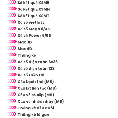
Sổ kết quả XSMB
Sổ kết quả XSMN
Sổ kết quả XSMT
Xổ số vietlott
Xổ số Mega 6/45
Xổ số Power 6/55
Max 3D
Max 4D
Thống kê
Xổ số điện toán 6x36
Xổ số điện toán 123
Xổ số thần tài
Cầu bạch thủ (MB)
Cầu lật liên tục (MB)
Cầu về cả cặp (MB)
Cầu về nhiều nháy (MB)
Thống kê đầu đuôi
Thống kê lô gan