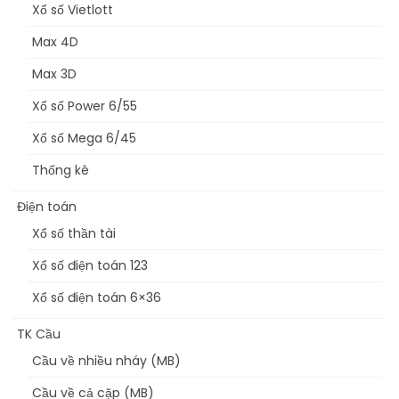
Xổ số Vietlott
Max 4D
Max 3D
Xổ số Power 6/55
Xổ số Mega 6/45
Thống kê
Điện toán
Xổ số thần tài
Xổ số điện toán 123
Xổ số điện toán 6×36
TK Cầu
Cầu về nhiều nháy (MB)
Cầu về cả cặp (MB)