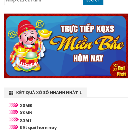
Search
KẾT QUẢ XỔ SỐ NHANH NHẤT ⇓
XSMB
XSMN
XSMT
Kết quả hôm nay