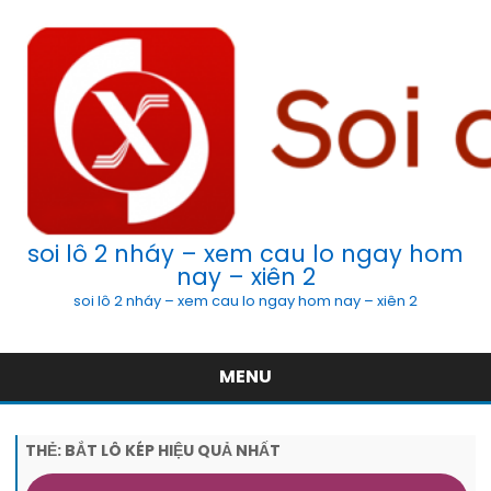
soi lô 2 nháy – xem cau lo ngay hom
nay – xiên 2
soi lô 2 nháy – xem cau lo ngay hom nay – xiên 2
MENU
Skip
to
content
THẺ:
BẮT LÔ KÉP HIỆU QUẢ NHẤT