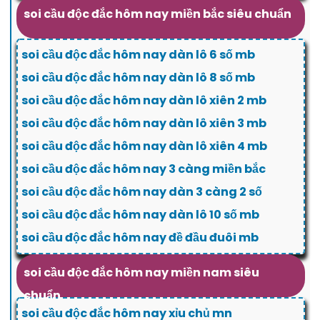
soi cầu độc đắc hôm nay miền bắc siêu chuẩn
soi cầu độc đắc hôm nay dàn lô 6 số mb
soi cầu độc đắc hôm nay dàn lô 8 số mb
soi cầu độc đắc hôm nay dàn lô xiên 2 mb
soi cầu độc đắc hôm nay dàn lô xiên 3 mb
soi cầu độc đắc hôm nay dàn lô xiên 4 mb
soi cầu độc đắc hôm nay 3 càng miền bắc
soi cầu độc đắc hôm nay dàn 3 càng 2 số
soi cầu độc đắc hôm nay dàn lô 10 số mb
soi cầu độc đắc hôm nay đề đầu đuôi mb
soi cầu độc đắc hôm nay miền nam siêu
chuẩn
soi cầu độc đắc hôm nay xỉu chủ mn