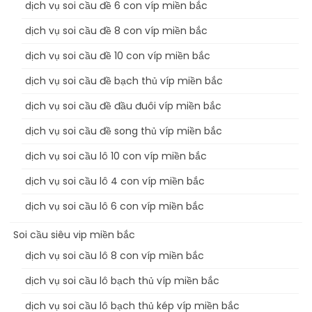
dịch vụ soi cầu đề 6 con víp miền bắc
dịch vụ soi cầu đề 8 con víp miền bắc
dịch vụ soi cầu đề 10 con víp miền bắc
dịch vụ soi cầu đề bạch thủ víp miền bắc
dịch vụ soi cầu đề đầu đuôi víp miền bắc
dịch vụ soi cầu đề song thủ víp miền bắc
dịch vụ soi cầu lô 10 con víp miền bắc
dịch vụ soi cầu lô 4 con víp miền bắc
dịch vụ soi cầu lô 6 con víp miền bắc
Soi cầu siêu vip miền bắc
dịch vụ soi cầu lô 8 con víp miền bắc
dịch vụ soi cầu lô bạch thủ víp miền bắc
dịch vụ soi cầu lô bạch thủ kép víp miền bắc