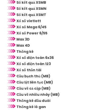
Sổ kết quả XSMB
Sổ kết quả XSMN
Sổ kết quả XSMT
Xổ số vietlott
Xổ số Mega 6/45
Xổ số Power 6/55
Max 3D
Max 4D
Thống kê
Xổ số điện toán 6x36
Xổ số điện toán 123
Xổ số thần tài
Cầu bạch thủ (MB)
Cầu lật liên tục (MB)
Cầu về cả cặp (MB)
Cầu về nhiều nháy (MB)
Thống kê đầu đuôi
Thống kê lô gan