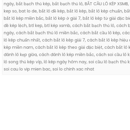
ngày
,
bắt bạch thủ kép
,
bắt bạch thủ lô
,
BẮT CẦU LÔ KÉP XSMB
,
kep so
,
bat lo de
,
bắt lô đề kép
,
bắt lô kép
,
bắt lô kép chuẩn
,
bắ
bắt lô kép miền bắc
,
bắt lô kép ở giải 7
,
bắt lô kép từ giải đặc bi
đề kép lệch
,
btl kep
,
btl kép xsmb
,
cách bắt bạch thủ lô
,
cách b
ngày
,
cách bắt bạch thủ lô miền bắc
,
cách bắt cầu lô kép
,
các
lô kép chuẩn nhất
,
cách bắt lô kép giải 7
,
cách bắt lô kép hiệu
kép miền nam
,
cách bắt lô kép theo giải đặc biệt
,
cách bắt lô 
đánh lô kẹp giữa
,
cách đánh lô kép miền bắc
,
cách soi cầu lô 
lô song thủ kép víp
,
lô kép ngày hôm nay
,
soi cầu lô bạch thủ 
soi cau lo vip mien bac
,
soi lo chinh xac nhat