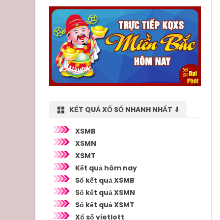
MIỀN NAM
XỔ SỐ POWER 6
DỊCH VỤ SOI CẦU GIẢI TÁM VÍP
XỔ SỐ MEGA 6/
MIỀN NAM
THỐNG KÊ
DỊCH VỤ SOI CẦU LÔ 3 SỐ VÍP
MIỀN NAM
DỊCH VỤ SOI CẦU SỚ ĐẦU ĐUÔI
GIẢI 8 VÍP MIỀN NAM
KẾT QUẢ XỔ SỐ NHANH NHẤT ⇓
DỊCH VỤ SOI CẦU SỚ ĐẦU ĐUÔI
XSMB
GIẢI ĐẶC BIỆT VÍP MIỀN NAM
XSMN
DỊCH VỤ SOI CẦU SONG THỦ LÔ
XSMT
VÍP MIỀN NAM
Kết quả hôm nay
Sổ kết quả XSMB
DỊCH VỤ SOI CẦU XÍU CHỦ VÍP
Sổ kết quả XSMN
MIỀN NAM
Sổ kết quả XSMT
Xổ số vietlott