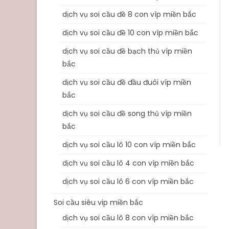
dịch vụ soi cầu đề 8 con víp miền bắc
dịch vụ soi cầu đề 10 con víp miền bắc
dịch vụ soi cầu đề bạch thủ víp miền
bắc
dịch vụ soi cầu đề đầu đuôi víp miền
bắc
dịch vụ soi cầu đề song thủ víp miền
bắc
dịch vụ soi cầu lô 10 con víp miền bắc
dịch vụ soi cầu lô 4 con víp miền bắc
dịch vụ soi cầu lô 6 con víp miền bắc
Soi cầu siêu vip miền bắc
dịch vụ soi cầu lô 8 con víp miền bắc