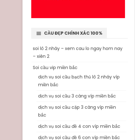
CẦU ĐẸP CHÍNH XÁC 100%
soi lô 2 nháy – xem cau lo ngay hom nay
– xiên 2
Soi cầu vip miền bắc
dịch vụ soi cầu bạch thủ lô 2 nháy víp
miền bắc
dịch vụ soi cầu 3 càng víp miền bắc
dịch vụ soi cầu cặp 3 càng víp miền
bắc
dịch vụ soi cầu đề 4 con víp miền bắc
dịch vụ soi cầu đề 6 con víp miền bắc