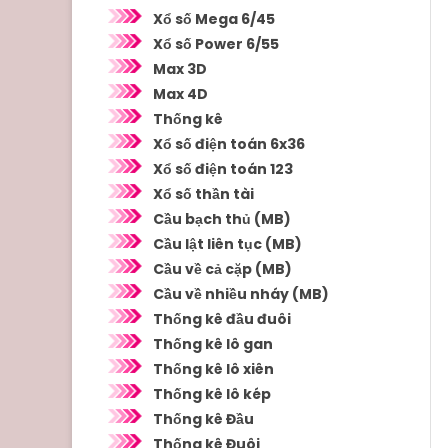
Xổ số Mega 6/45
Xổ số Power 6/55
Max 3D
Max 4D
Thống kê
Xổ số điện toán 6x36
Xổ số điện toán 123
Xổ số thần tài
Cầu bạch thủ (MB)
Cầu lật liên tục (MB)
Cầu về cả cặp (MB)
Cầu về nhiều nháy (MB)
Thống kê đầu đuôi
Thống kê lô gan
Thống kê lô xiên
Thống kê lô kép
Thống kê Đầu
Thống kê Đuôi