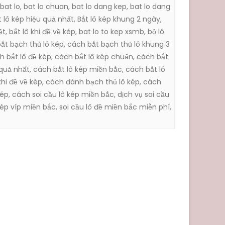
bat lo
,
bat lo chuan
,
bat lo dang kep
,
bat lo dang
t lô kép hiệu quả nhất
,
Bắt lô kép khung 2 ngày
,
ệt
,
bắt lô khi đề về kép
,
bat lo to kep xsmb
,
bộ lô
ắt bạch thủ lô kép
,
cách bắt bạch thủ lô khung 3
h bắt lô đề kép
,
cách bắt lô kép chuẩn
,
cách bắt
 quả nhất
,
cách bắt lô kép miền bắc
,
cách bắt lô
khi đề về kép
,
cách đánh bạch thủ lô kép
,
cách
kép
,
cách soi cầu lô kép miền bắc
,
dịch vụ soi cầu
kép víp miền bắc
,
soi cầu lô đề miền bắc miễn phí
,