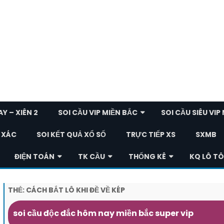
Skip
Y – XIÊN 2
SOI CẦU VIP MIỀN BẮC
to
SOI CẦU SIÊU VIP
content
 XÁC
SOI KẾT QUẢ XỔ SỐ
DỊCH VỤ SOI CẦU BẠCH THỦ LÔ
TRỰC TIẾP XS
DỊCH VỤ SOI CẦU LÔ 8
SXMB
2 NHÁY VÍP MIỀN BẮC
MIỀN BẮC
ĐIỆN TOÁN
TK CẦU
THỐNG KÊ
KQ LÔ TÔ
DỊCH VỤ SOI CẦU 3 CÀNG VÍP
DỊCH VỤ SOI CẦU LÔ 
T
XỔ SỐ THẦN TÀI
MIỀN BẮC
CẦU VỀ NHIỀU NHÁY (MB)
TK TỪ 00 ĐẾN 99
VÍP MIỀN BẮC
LOTO MIỀN
THẺ:
CÁCH BẮT LÔ KHI ĐỀ VỀ KÉP
XỔ SỐ ĐIỆN TOÁN 123
DỊCH VỤ SOI CẦU CẶP 3 CÀNG
CẦU VỀ CẢ CẶP (MB)
TẦN SUẤT XUẤT HIỆN
DỊCH VỤ SOI CẦU LÔ 
LOTO MIỀN
VÍP MIỀN BẮC
KÉP VÍP MIỀN BẮC
soi cầu độc đắc hôm nay miền bắc super vip
XỔ SỐ ĐIỆN TOÁN 6×36
CẦU LẬT LIÊN TỤC (MB)
THỐNG KÊ TỔNG
LOTO MIỀN