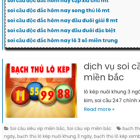
soi cầu độc đắc hôm nay cặp xỉu chủ mt
soi cầu độc đắc hôm nay song thủ lô mt
soi cầu độc đắc hôm nay đầu đuôi giải 8 mt
soi cầu độc đắc hôm nay đầu đuôi đặc biệt
soi cầu độc đắc hôm nay lô 3 số miền trung
dịch vụ soi c
miền bắc
lô kép nuôi khung 3 ng
kim, soi cầu 247 chính x
Read more »
Soi cầu siêu vip miền bắc
,
Soi cầu vip miền bắc
bạch th
ngày
,
bạch thủ lô kép nuôi khung 3 ngày
,
bạch thủ lô kép xsm