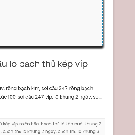
ầu lô bạch thủ kép víp
ày, rồng bạch kim, soi cầu 247 rồng bạch
ác 100, soi cầu 247 vip, lô khung 2 ngày, soi…
ủ kép víp miền bắc
,
bạch thủ lô kép nuôi khung 2
b
,
bạch thủ lô khung 2 ngày
,
bạch thủ lô khung 3