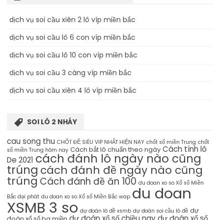
dịch vụ soi cầu xiên 2 lô víp miền bắc
dịch vụ soi cầu lô 6 con víp miền bắc
dịch vụ soi cầu lô 10 con víp miền bắc
dịch vụ soi cầu 3 càng víp miền bắc
dịch vụ soi cầu xiên 4 lô víp miền bắc
SOI LÔ 2 NHÁY
cau song thu
CHỐT ĐỀ SIÊU VIP NHẤT HIỆN NAY
chốt số miền Trung
chốt
Cách tính lô
Cách bắt lô chuẩn theo ngày
số miền Trung hôm nay
cách đánh lô ngày nào cũng
De 2021
trúng
cách đánh đề ngày nào cũng
trúng
Cách đánh đề ăn 100
du doan xo so Xổ số Miền
du doan
Bắc dại phát
du doan xo so Xổ số Miền Bắc wap
XSMB 3 so
dự
dự đoán lô đề xsmb
dự đoán soi cầu lô đề
dự đoán xổ số chiều nay
dự đoán xổ số
đoán xổ số ba miền