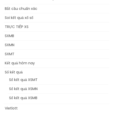
Bắt cầu chuẩn xác
Soi kết quả xổ số
TRỰC TIẾP XS
SXMB
SXMN
SXMT
Kết quả hôm nay
Sổ kết quả
Sổ kết quả XSMT
Sổ kết quả XSMN
Sổ kết quả XSMB
Vietlott