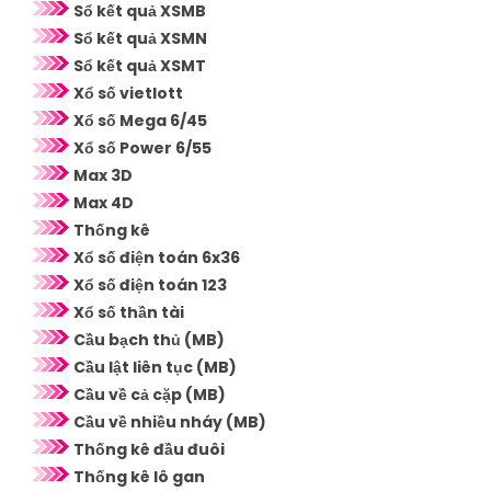
Sổ kết quả XSMB
Sổ kết quả XSMN
Sổ kết quả XSMT
Xổ số vietlott
Xổ số Mega 6/45
Xổ số Power 6/55
Max 3D
Max 4D
Thống kê
Xổ số điện toán 6x36
Xổ số điện toán 123
Xổ số thần tài
Cầu bạch thủ (MB)
Cầu lật liên tục (MB)
Cầu về cả cặp (MB)
Cầu về nhiều nháy (MB)
Thống kê đầu đuôi
Thống kê lô gan