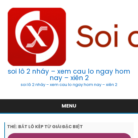
soi lô 2 nháy – xem cau lo ngay hom
nay – xiên 2
soi lô 2 nháy – xem cau lo ngay hom nay – xiên 2
MENU
Skip
to
content
THẺ:
BẮT LÔ KÉP TỪ GIẢI ĐẶC BIỆT