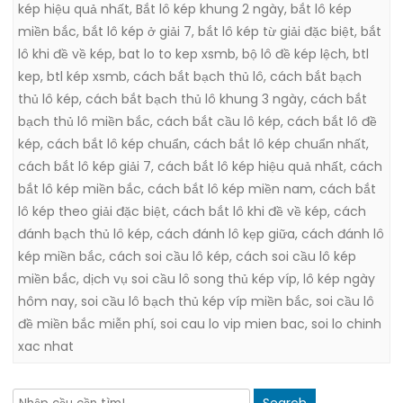
kép hiệu quả nhất
,
Bắt lô kép khung 2 ngày
,
bắt lô kép
miền bắc
,
bắt lô kép ở giải 7
,
bắt lô kép từ giải đặc biệt
,
bắt
lô khi đề về kép
,
bat lo to kep xsmb
,
bộ lô đề kép lệch
,
btl
kep
,
btl kép xsmb
,
cách bắt bạch thủ lô
,
cách bắt bạch
thủ lô kép
,
cách bắt bạch thủ lô khung 3 ngày
,
cách bắt
bạch thủ lô miền bắc
,
cách bắt cầu lô kép
,
cách bắt lô đề
kép
,
cách bắt lô kép chuẩn
,
cách bắt lô kép chuẩn nhất
,
cách bắt lô kép giải 7
,
cách bắt lô kép hiệu quả nhất
,
cách
bắt lô kép miền bắc
,
cách bắt lô kép miền nam
,
cách bắt
lô kép theo giải đặc biệt
,
cách bắt lô khi đề về kép
,
cách
đánh bạch thủ lô kép
,
cách đánh lô kẹp giữa
,
cách đánh lô
kép miền bắc
,
cách soi cầu lô kép
,
cách soi cầu lô kép
miền bắc
,
dịch vụ soi cầu lô song thủ kép víp
,
lô kép ngày
hôm nay
,
soi cầu lô bạch thủ kép víp miền bắc
,
soi cầu lô
đề miền bắc miễn phí
,
soi cau lo vip mien bac
,
soi lo chinh
xac nhat