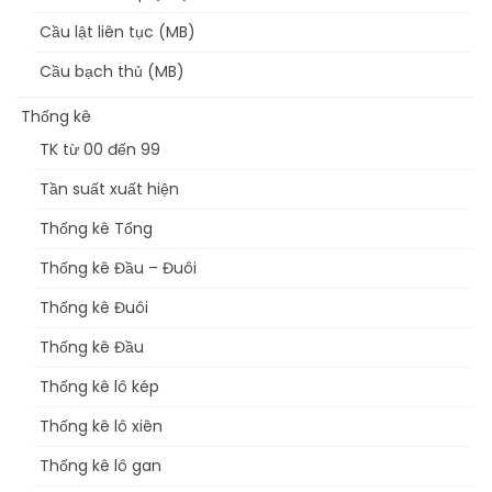
Cầu lật liên tục (MB)
Cầu bạch thủ (MB)
Thống kê
TK từ 00 đến 99
Tần suất xuất hiện
Thống kê Tổng
Thống kê Đầu – Đuôi
Thống kê Đuôi
Thống kê Đầu
Thống kê lô kép
Thống kê lô xiên
Thống kê lô gan