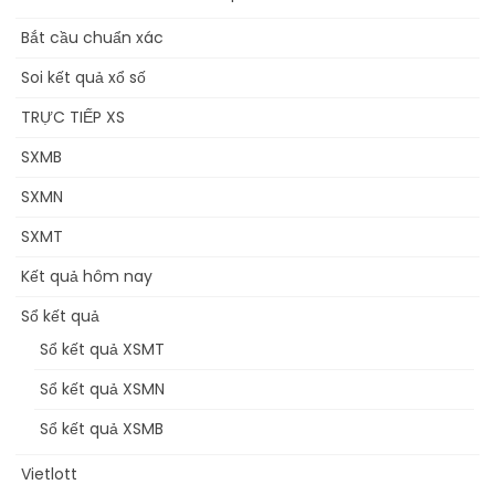
Bắt cầu chuẩn xác
Soi kết quả xổ số
TRỰC TIẾP XS
SXMB
SXMN
SXMT
Kết quả hôm nay
Sổ kết quả
Sổ kết quả XSMT
Sổ kết quả XSMN
Sổ kết quả XSMB
Vietlott