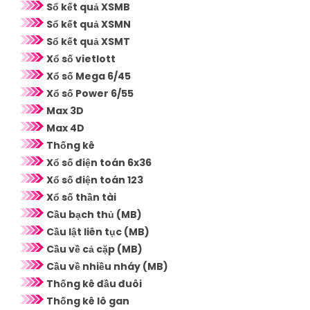
Sổ kết quả XSMB
Sổ kết quả XSMN
Sổ kết quả XSMT
Xổ số vietlott
Xổ số Mega 6/45
Xổ số Power 6/55
Max 3D
Max 4D
Thống kê
Xổ số điện toán 6x36
Xổ số điện toán 123
Xổ số thần tài
Cầu bạch thủ (MB)
Cầu lật liên tục (MB)
Cầu về cả cặp (MB)
Cầu về nhiều nháy (MB)
Thống kê đầu đuôi
Thống kê lô gan