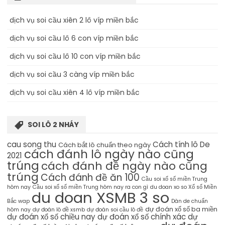
dịch vụ soi cầu xiên 2 lô víp miền bắc
dịch vụ soi cầu lô 6 con víp miền bắc
dịch vụ soi cầu lô 10 con víp miền bắc
dịch vụ soi cầu 3 càng víp miền bắc
dịch vụ soi cầu xiên 4 lô víp miền bắc
SOI LÔ 2 NHÁY
cau song thu
Cách tính lô De
Cách bắt lô chuẩn theo ngày
cách đánh lô ngày nào cũng
2021
trúng
cách đánh đề ngày nào cũng
trúng
Cách đánh đề ăn 100
Cầu soi xổ số miền Trung
hôm nay
Cầu soi xổ số miền Trung hôm nay ra con gì
du doan xo so Xổ số Miền
du doan XSMB 3 so
Bắc wap
Dàn de chuẩn
dự đoán xổ số ba miền
hôm nay
dự đoán lô đề xsmb
dự đoán soi cầu lô đề
dự đoán xổ số chiều nay
dự đoán xổ số chính xác
dự