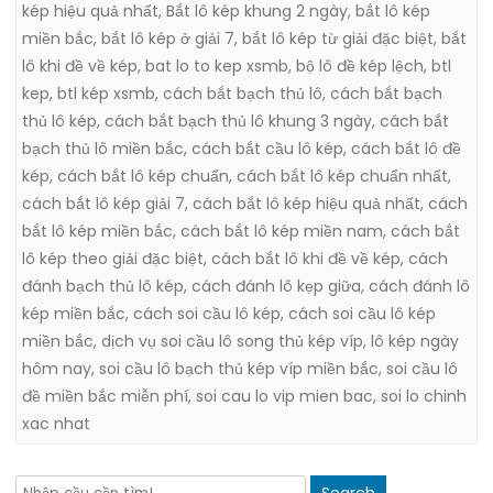
kép hiệu quả nhất
,
Bắt lô kép khung 2 ngày
,
bắt lô kép
miền bắc
,
bắt lô kép ở giải 7
,
bắt lô kép từ giải đặc biệt
,
bắt
lô khi đề về kép
,
bat lo to kep xsmb
,
bộ lô đề kép lệch
,
btl
kep
,
btl kép xsmb
,
cách bắt bạch thủ lô
,
cách bắt bạch
thủ lô kép
,
cách bắt bạch thủ lô khung 3 ngày
,
cách bắt
bạch thủ lô miền bắc
,
cách bắt cầu lô kép
,
cách bắt lô đề
kép
,
cách bắt lô kép chuẩn
,
cách bắt lô kép chuẩn nhất
,
cách bắt lô kép giải 7
,
cách bắt lô kép hiệu quả nhất
,
cách
bắt lô kép miền bắc
,
cách bắt lô kép miền nam
,
cách bắt
lô kép theo giải đặc biệt
,
cách bắt lô khi đề về kép
,
cách
đánh bạch thủ lô kép
,
cách đánh lô kẹp giữa
,
cách đánh lô
kép miền bắc
,
cách soi cầu lô kép
,
cách soi cầu lô kép
miền bắc
,
dịch vụ soi cầu lô song thủ kép víp
,
lô kép ngày
hôm nay
,
soi cầu lô bạch thủ kép víp miền bắc
,
soi cầu lô
đề miền bắc miễn phí
,
soi cau lo vip mien bac
,
soi lo chinh
xac nhat