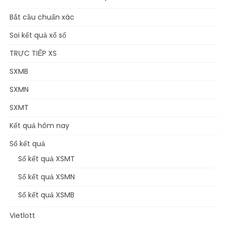
Bắt cầu chuẩn xác
Soi kết quả xổ số
TRỰC TIẾP XS
SXMB
SXMN
SXMT
Kết quả hôm nay
Sổ kết quả
Sổ kết quả XSMT
Sổ kết quả XSMN
Sổ kết quả XSMB
Vietlott