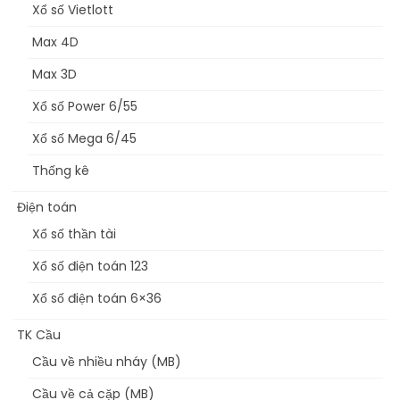
Xổ số Vietlott
Max 4D
Max 3D
Xổ số Power 6/55
Xổ số Mega 6/45
Thống kê
Điện toán
Xổ số thần tài
Xổ số điện toán 123
Xổ số điện toán 6×36
TK Cầu
Cầu về nhiều nháy (MB)
Cầu về cả cặp (MB)