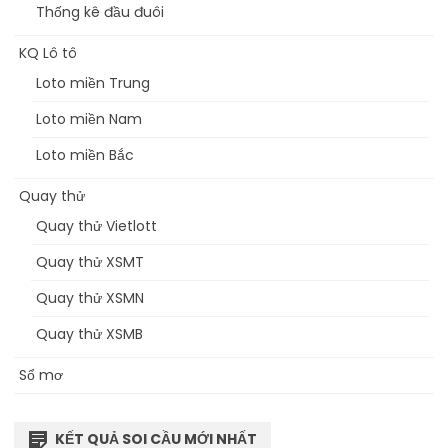
Thống kê đầu đuôi
KQ Lô tô
Loto miền Trung
Loto miền Nam
Loto miền Bắc
Quay thử
Quay thử Vietlott
Quay thử XSMT
Quay thử XSMN
Quay thử XSMB
Sổ mơ
KẾT QUẢ SOI CẦU MỚI NHẤT