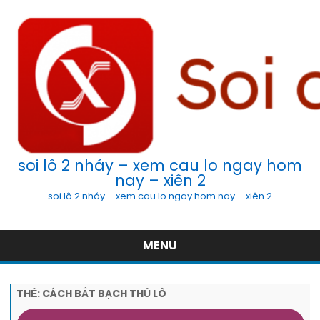
soi lô 2 nháy – xem cau lo ngay hom
nay – xiên 2
soi lô 2 nháy – xem cau lo ngay hom nay – xiên 2
MENU
Skip
to
content
THẺ:
CÁCH BẮT BẠCH THỦ LÔ