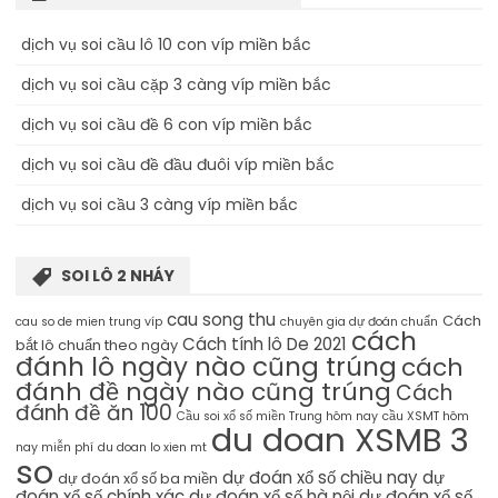
dịch vụ soi cầu lô 10 con víp miền bắc
dịch vụ soi cầu cặp 3 càng víp miền bắc
dịch vụ soi cầu đề 6 con víp miền bắc
dịch vụ soi cầu đề đầu đuôi víp miền bắc
dịch vụ soi cầu 3 càng víp miền bắc
SOI LÔ 2 NHÁY
cau song thu
Cách
cau so de mien trung víp
chuyên gia dự đoán chuẩn
cách
Cách tính lô De 2021
bắt lô chuẩn theo ngày
đánh lô ngày nào cũng trúng
cách
đánh đề ngày nào cũng trúng
Cách
đánh đề ăn 100
Cầu soi xổ số miền Trung hôm nay
cầu XSMT hôm
du doan XSMB 3
nay miễn phí
du doan lo xien mt
so
dự đoán xổ số chiều nay
dự
dự đoán xổ số ba miền
đoán xổ số chính xác
dự đoán xổ số hà nội
dự đoán xổ số