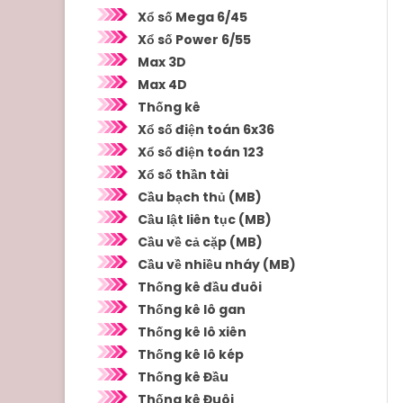
Xổ số Mega 6/45
Xổ số Power 6/55
Max 3D
Max 4D
Thống kê
Xổ số điện toán 6x36
Xổ số điện toán 123
Xổ số thần tài
Cầu bạch thủ (MB)
Cầu lật liên tục (MB)
Cầu về cả cặp (MB)
Cầu về nhiều nháy (MB)
Thống kê đầu đuôi
Thống kê lô gan
Thống kê lô xiên
Thống kê lô kép
Thống kê Đầu
Thống kê Đuôi