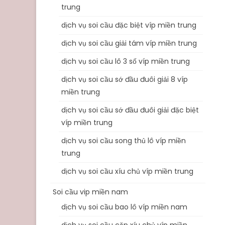
trung
dịch vụ soi cầu đặc biệt víp miền trung
dịch vụ soi cầu giải tám víp miền trung
dịch vụ soi cầu lô 3 số víp miền trung
dịch vụ soi cầu sớ đầu đuôi giải 8 víp
miền trung
dịch vụ soi cầu sớ đầu đuôi giải đặc biệt
víp miền trung
dịch vụ soi cầu song thủ lô víp miền
trung
dịch vụ soi cầu xíu chủ víp miền trung
Soi cầu vip miền nam
dịch vụ soi cầu bao lô víp miền nam