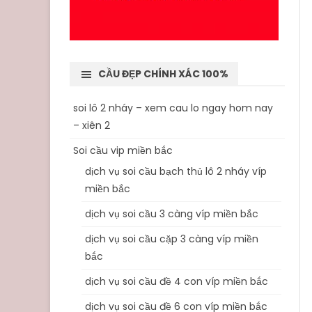
CẦU ĐẸP CHÍNH XÁC 100%
soi lô 2 nháy – xem cau lo ngay hom nay
– xiên 2
Soi cầu vip miền bắc
dịch vụ soi cầu bạch thủ lô 2 nháy víp
miền bắc
dịch vụ soi cầu 3 càng víp miền bắc
dịch vụ soi cầu cặp 3 càng víp miền
bắc
dịch vụ soi cầu đề 4 con víp miền bắc
dịch vụ soi cầu đề 6 con víp miền bắc