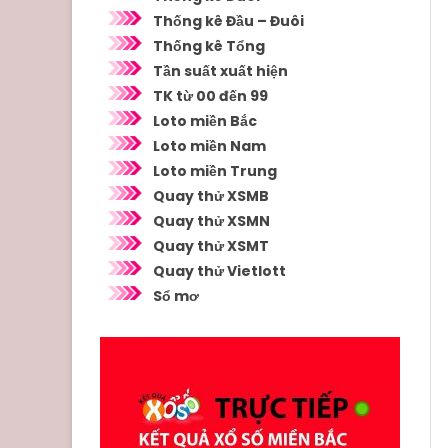
Thống kê Đầu – Đuôi
Thống kê Tổng
Tần suất xuất hiện
TK từ 00 đến 99
Loto miền Bắc
Loto miền Nam
Loto miền Trung
Quay thử XSMB
Quay thử XSMN
Quay thử XSMT
Quay thử Vietlott
Sổ mơ