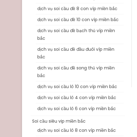
dịch vụ soi cầu đề 8 con víp miền bắc
dịch vụ soi cầu đề 10 con víp miền bắc
dịch vụ soi cầu đề bạch thủ víp miền
bắc
dịch vụ soi cầu đề đầu đuôi víp miền
bắc
dịch vụ soi cầu đề song thủ víp miền
bắc
dịch vụ soi cầu lô 10 con víp miền bắc
dịch vụ soi cầu lô 4 con víp miền bắc
dịch vụ soi cầu lô 6 con víp miền bắc
Soi cầu siêu vip miền bắc
dịch vụ soi cầu lô 8 con víp miền bắc